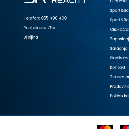
O nama
-20% U KORPI
Sport&Bo
Telefon:
055 490 400
Sport&Bo
Pantelinska 79a
Click&Col
Bijeljina
Zaposlen
Saradnja
Sindikaln
Kontakt
Timska p
Prodavni
Poklon ka