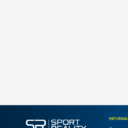
Nike Kawa
65,00
BAM
Veličina
INFORMA
4Y