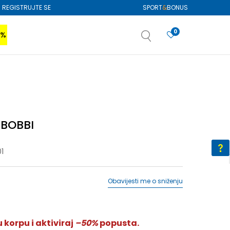
REGISTRUJTE SE
SPORT
&
BONUS
0
0%
VIŠE
SAZNAJTE VIŠE
izboru
SAZNAJTE VIŠE
 BOBBI
1
Obavijesti me o sniženju
 korpu i aktiviraj
–50%
popusta.