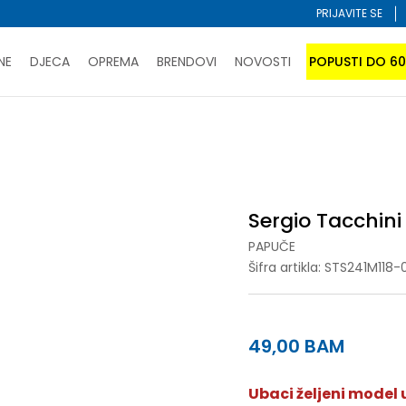
PRIJAVITE SE
NE
DJECA
OPREMA
BRENDOVI
NOVOSTI
POPUSTI DO 6
PORUČI ONLINE I UŠTEDI
ĆANJE NA RATE do 6 mjesečnih rata bez kamate
SAZNAJTE 
uče
Sergio Tacchini BOBBI
SPORUKA u BIH za sve kupovine u vrijednosti preko 99 KM
atite karticom online i preuzmite u prodavnici po vašem 
Sergio Tacchini
PAPUČE
Šifra artikla:
STS241M118-0
49,00
BAM
Ubaci željeni model u