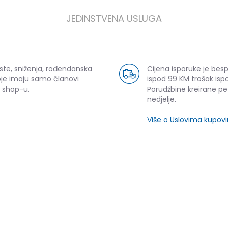
JEDINSTVENA USLUGA
ste, sniženja, rođendanska
Cijena isporuke je bes
oje imaju samo članovi
ispod 99 KM trošak ispo
 shop-u.
Porudžbine kreirane p
nedjelje.
Više o Uslovima kupov
SLIČNI PROIZVODI