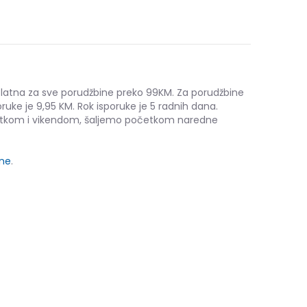
platna za sve porudžbine preko 99KM. Za porudžbine
ruke je 9,95 KM. Rok isporuke je 5 radnih dana.
etkom i vikendom, šaljemo početkom naredne
ine
.