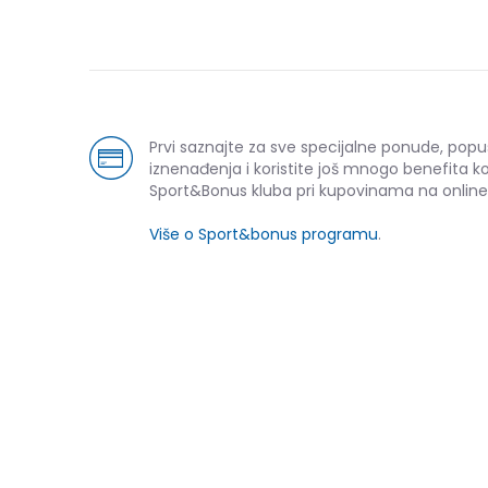
Prvi saznajte za sve specijalne ponude, popu
iznenađenja i koristite još mnogo benefita k
Sport&Bonus kluba pri kupovinama na online
Više o Sport&bonus programu
.
-30% U KORPI