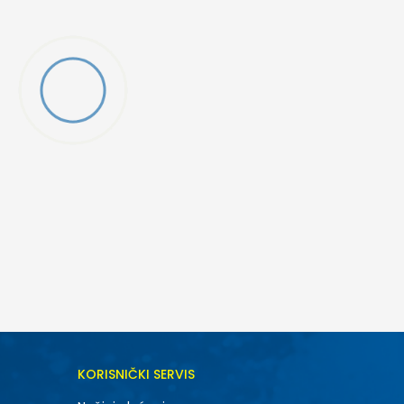
DODAJ U KORPU
KORISNIČKI SERVIS
7Y