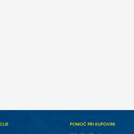
CIJE
POMOĆ PRI KUPOVINI
5Y
6Y