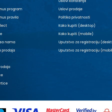
Uslovi korištenja
nus program
Uslovi prodaje
nus pravila
Politika privatnosti
lect
Kako kupiti (desktop)
je
Kako kupiti (mobile)
 sa nama
Uputstvo za registraciju (desk
a prodaja
Uputstvo za registraciju (mobi
rodaja
ce
rtice