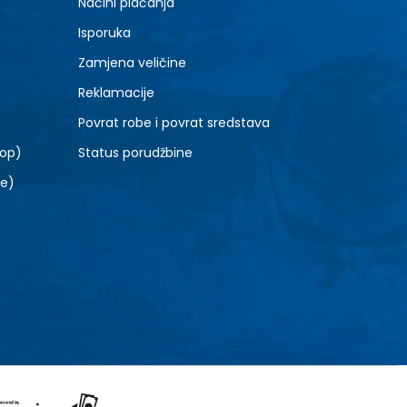
Načini plaćanja
Isporuka
Zamjena veličine
Reklamacije
Povrat robe i povrat sredstava
top)
Status porudžbine
le)