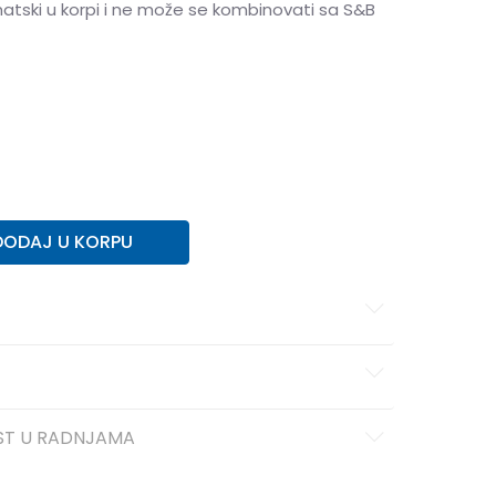
matski u korpi i ne može se kombinovati sa S&B
43
43
44
44
45
45
46
46
DODAJ U KORPU
ST U RADNJAMA