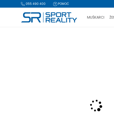
055 490 400
POMOĆ
MUŠKARCI
ŽE
PLA
Sport Reality
Proizvodi
Obuća
Papuče i sandale
Pap
BESPLATNA I
CLICK & COLLECT Pl
-50% U KORPI