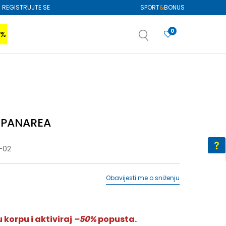
REGISTRUJTE SE
SPORT
&
BONUS
0
0%
VIŠE
SAZNAJTE VIŠE
izboru
SAZNAJTE VIŠE
i PANAREA
-02
Obavijesti me o sniženju
 korpu i aktiviraj
–50%
popusta.