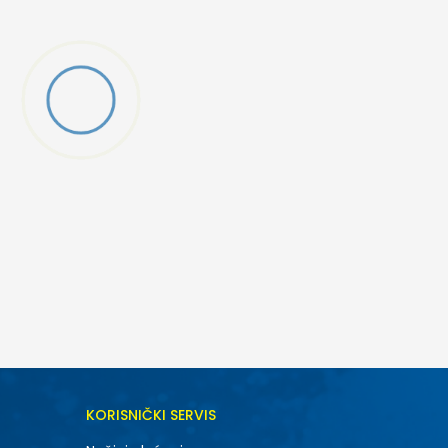
DODAJ U KORPU
KORISNIČKI SERVIS
7Y