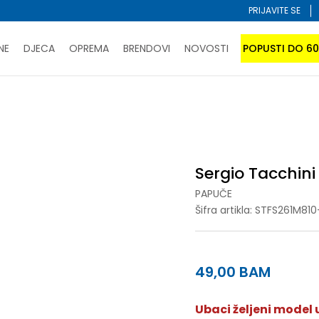
PRIJAVITE SE
NE
DJECA
OPREMA
BRENDOVI
NOVOSTI
POPUSTI DO 6
PORUČI ONLINE I UŠTEDI
ĆANJE NA RATE do 6 mjesečnih rata bez kamate
SAZNAJTE 
uče
Sergio Tacchini PANAREA
SPORUKA u BIH za sve kupovine u vrijednosti preko 99 KM
atite karticom online i preuzmite u prodavnici po vašem 
Sergio Tacchin
PAPUČE
Šifra artikla:
STFS261M810
49,00
BAM
Ubaci željeni model u