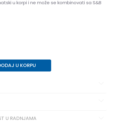
matski u korpi i ne može se kombinovati sa S&B
43
43
44
44
45
45
46
46
DODAJ U KORPU
ST U RADNJAMA