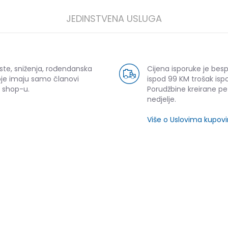
JEDINSTVENA USLUGA
ste, sniženja, rođendanska
Cijena isporuke je bes
oje imaju samo članovi
ispod 99 KM trošak ispo
 shop-u.
Porudžbine kreirane p
nedjelje.
Više o Uslovima kupov
SLIČNI PROIZVODI