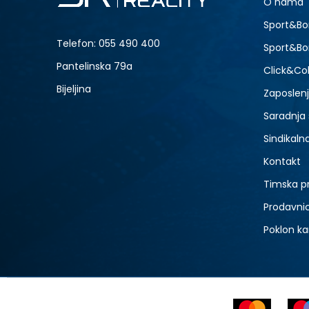
O nama
-20% U KORPI
Sport&Bo
Telefon:
055 490 400
Sport&Bo
Pantelinska 79a
Click&Col
Bijeljina
Zaposlen
Saradnja
Sindikaln
Kontakt
Timska p
Prodavni
Poklon ka