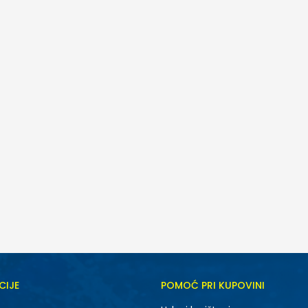
CIJE
POMOĆ PRI KUPOVINI
5Y
6Y