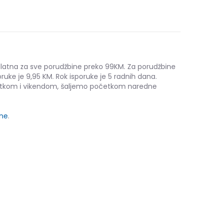
platna za sve porudžbine preko 99KM. Za porudžbine
ruke je 9,95 KM. Rok isporuke je 5 radnih dana.
etkom i vikendom, šaljemo početkom naredne
ine
.