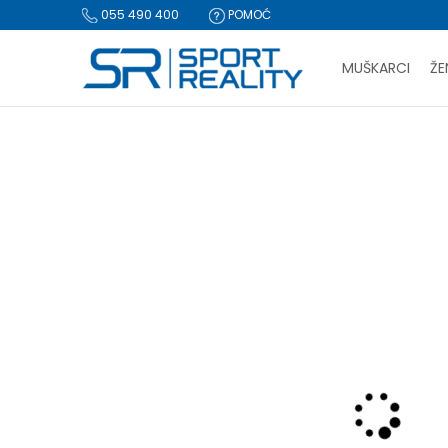
055 490 400
POMOĆ
MUŠKARCI
ŽE
PLA
Sport Reality
Proizvodi
Obuća
Papuče i sandale
Pap
BESPLATNA I
CLICK & COLLECT Pl
-50% U KORPI