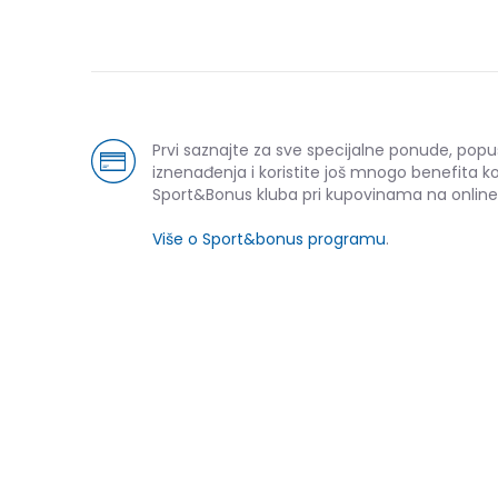
Prvi saznajte za sve specijalne ponude, popu
iznenađenja i koristite još mnogo benefita k
Sport&Bonus kluba pri kupovinama na online
Više o Sport&bonus programu
.
-30% U KORPI