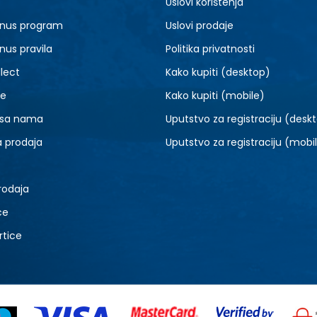
Uslovi korištenja
nus program
Uslovi prodaje
nus pravila
Politika privatnosti
lect
Kako kupiti (desktop)
je
Kako kupiti (mobile)
 sa nama
Uputstvo za registraciju (desk
a prodaja
Uputstvo za registraciju (mobi
rodaja
ce
rtice