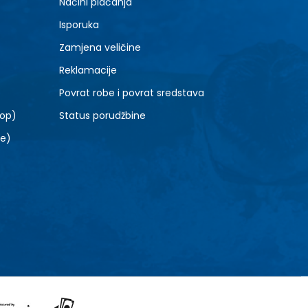
Načini plaćanja
Isporuka
Zamjena veličine
Reklamacije
Povrat robe i povrat sredstava
top)
Status porudžbine
le)