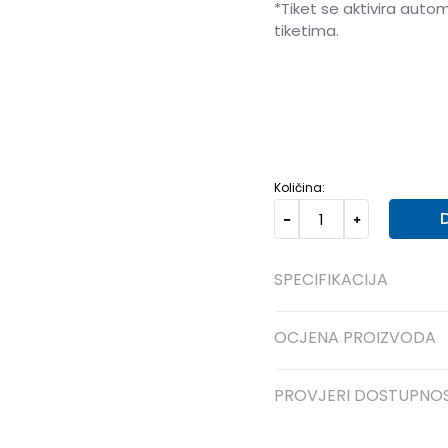
*Tiket se aktivira auto
tiketima.
40
40
41
41
42
42
Količina:
SPECIFIKACIJA
OCJENA PROIZVODA
PROVJERI DOSTUPNO