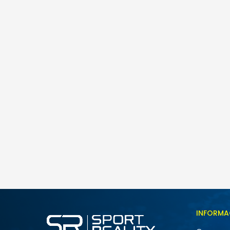
Nike Kawa
65,00
BAM
Veličina
INFORMA
4Y