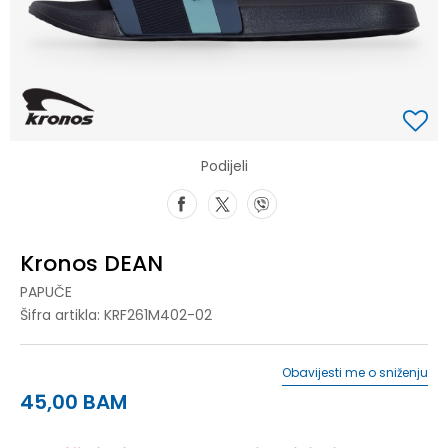
Podijeli
Kronos DEAN
PAPUČE
Šifra artikla:
KRF261M402-02
Obavijesti me o sniženju
45,00
BAM