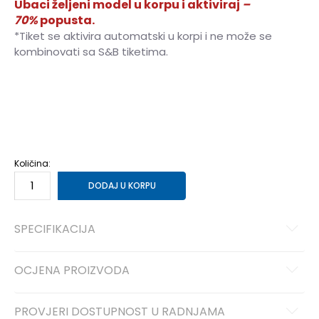
Ubaci željeni model u korpu i aktiviraj
–
70%
popusta.
*Tiket se aktivira automatski u korpi i ne može se
kombinovati sa S&B tiketima.
40
40
41
41
42
42
43
43
44
44
45
45
46
46
Količina:
DODAJ U KORPU
SPECIFIKACIJA
OCJENA PROIZVODA
PROVJERI DOSTUPNOST U RADNJAMA