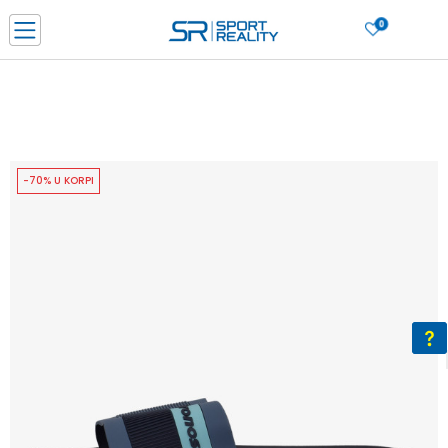
0
PORUČI ONLINE I UŠTEDI
PLAĆANJE NA RATE do 6 mjesečnih rata bez kamate
SAZNAJTE VIŠE
BESPLATNA ISPORUKA u BIH za sve kupovine u vrijednosti preko 99 KM
SAZNAJTE VIŠE
-70% U KORPI
CLICK & COLLECT Platite karticom online i preuzmite u prodavnici po vašem
izboru
SAZNAJTE VIŠE