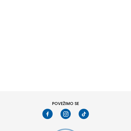
DODAJ U KORPU
6Y
7Y
POVEŽIMO SE