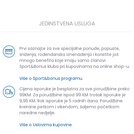
JEDINSTVENA USLUGA
Prvi saznajte za sve specijalne ponude, popuste,
sniženja, rođendanska iznenađenja i koristite još
mnogo benefita koje imaju samo članovi
Sport&Bonus kluba pri kupovinama na online shop-u.
Više o Sport&bonus programu
.
Cijena isporuke je besplatna za sve porudžbine preko
99KM. Za porudžbine ispod 99 KM trošak isporuke je
9,95 KM. Rok isporuke je 5 radnih dana. Porudžbine
kreirane petkom i vikendom, šaljemo početkom
naredne nedjelje.
Više o Uslovima kupovine
.