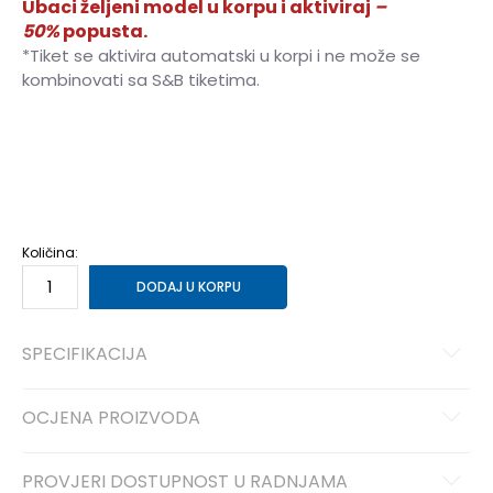
Ubaci željeni model u korpu i aktiviraj
–
50%
popusta.
*Tiket se aktivira automatski u korpi i ne može se
kombinovati sa S&B tiketima.
29
29
30
30
31
31
32
32
33
33
34
34
Količina:
DODAJ U KORPU
SPECIFIKACIJA
OCJENA PROIZVODA
PROVJERI DOSTUPNOST U RADNJAMA