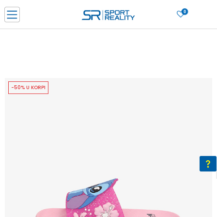
0
PORUČI ONLINE I UŠTEDI
PLAĆANJE NA RATE do 6 mjesečnih rata bez kamate
SAZNAJTE VIŠE
BESPLATNA ISPORUKA u BIH za sve kupovine u vrijednosti preko 99 KM
SAZNAJTE VIŠE
-50% U KORPI
CLICK & COLLECT Platite karticom online i preuzmite u prodavnici po vašem
izboru
SAZNAJTE VIŠE