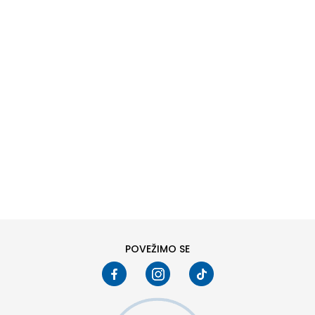
DODAJ U KORPU
6Y
7Y
POVEŽIMO SE