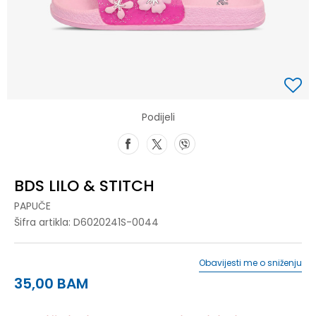
Podijeli
BDS LILO & STITCH
PAPUČE
Šifra artikla:
D6020241S-0044
Obavijesti me o sniženju
35,00
BAM