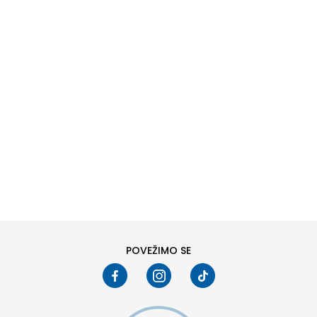
DODAJ U KORPU
6Y
7Y
POVEŽIMO SE