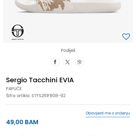
Podijeli
Sergio Tacchini EVIA
PAPUČE
Šifra artikla:
STFS261F808-92
Obavijesti me o sniženju
49,00
BAM