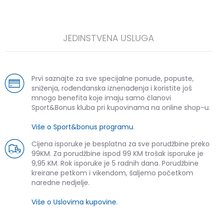
JEDINSTVENA USLUGA
Prvi saznajte za sve specijalne ponude, popuste,
sniženja, rođendanska iznenađenja i koristite još
mnogo benefita koje imaju samo članovi
Sport&Bonus kluba pri kupovinama na online shop-u.
Više o Sport&bonus programu
.
Cijena isporuke je besplatna za sve porudžbine preko
99KM. Za porudžbine ispod 99 KM trošak isporuke je
9,95 KM. Rok isporuke je 5 radnih dana. Porudžbine
kreirane petkom i vikendom, šaljemo početkom
naredne nedjelje.
Više o Uslovima kupovine
.