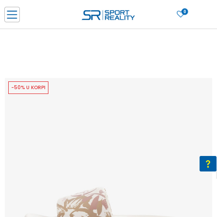
0
PORUČI ONLINE I UŠTEDI
PLAĆANJE NA RATE do 6 mjesečnih rata bez kamate
SAZNAJTE VIŠE
BESPLATNA ISPORUKA u BIH za sve kupovine u vrijednosti preko 99 KM
SAZNAJTE VIŠE
-50% U KORPI
CLICK & COLLECT Platite karticom online i preuzmite u prodavnici po vašem
izboru
SAZNAJTE VIŠE