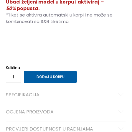
Ubaci željeni model u korpu i aktiviraj
–
50%
popusta.
*Tiket se aktivira automatski u korpi i ne može se
kombinovati sa S&B tiketima.
36
36
37
37
38
38
39
39
40
40
41
41
Količina:
DODAJ U KORPU
SPECIFIKACIJA
OCJENA PROIZVODA
PROVJERI DOSTUPNOST U RADNJAMA