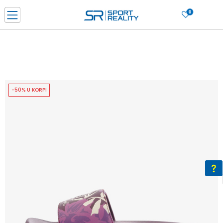
0
PORUČI ONLINE I UŠTEDI
PLAĆANJE NA RATE do 6 mjesečnih rata bez kamate
SAZNAJTE VIŠE
BESPLATNA ISPORUKA u BIH za sve kupovine u vrijednosti preko 99 KM
SAZNAJTE VIŠE
-50% U KORPI
CLICK & COLLECT Platite karticom online i preuzmite u prodavnici po vašem
izboru
SAZNAJTE VIŠE