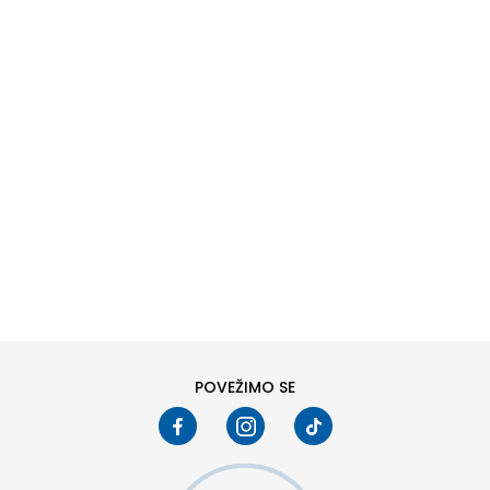
DODAJ U KORPU
6Y
7Y
POVEŽIMO SE