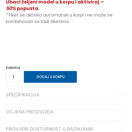
Ubaci željeni model u korpu i aktiviraj
–
50%
popusta.
*Tiket se aktivira automatski u korpi i ne može se
kombinovati sa S&B tiketima.
36
36
37
37
38
38
39
39
40
40
41
41
Količina:
DODAJ U KORPU
SPECIFIKACIJA
OCJENA PROIZVODA
PROVJERI DOSTUPNOST U RADNJAMA