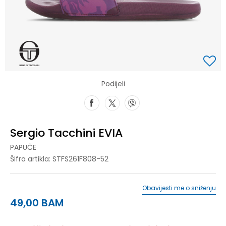
Podijeli
Sergio Tacchini EVIA
PAPUČE
Šifra artikla:
STFS261F808-52
Obavijesti me o sniženju
49,00
BAM