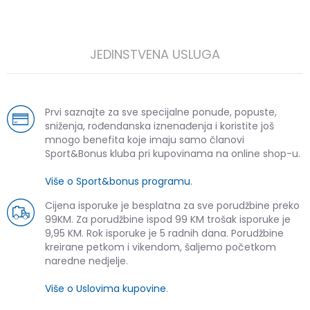
JEDINSTVENA USLUGA
Prvi saznajte za sve specijalne ponude, popuste,
sniženja, rođendanska iznenađenja i koristite još
mnogo benefita koje imaju samo članovi
Sport&Bonus kluba pri kupovinama na online shop-u.
Više o Sport&bonus programu
.
Cijena isporuke je besplatna za sve porudžbine preko
99KM. Za porudžbine ispod 99 KM trošak isporuke je
9,95 KM. Rok isporuke je 5 radnih dana. Porudžbine
kreirane petkom i vikendom, šaljemo početkom
naredne nedjelje.
Više o Uslovima kupovine
.