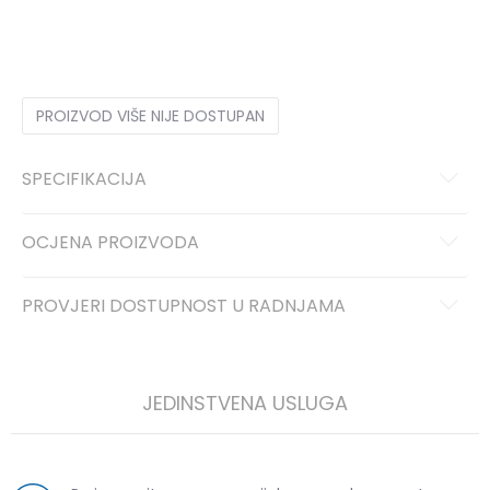
29/30
29-30
31/32
31/32
33/34
33-34
PROIZVOD VIŠE NIJE DOSTUPAN
SPECIFIKACIJA
OCJENA PROIZVODA
PROVJERI DOSTUPNOST U RADNJAMA
JEDINSTVENA USLUGA