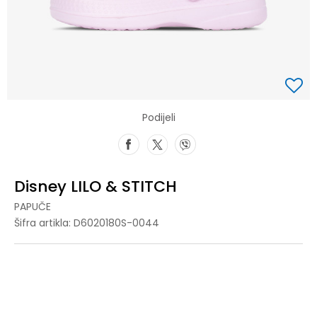
Podijeli
Disney LILO & STITCH
PAPUČE
Šifra artikla:
D6020180S-0044
23/24
23-24
25/26
25-26
27/28
27-28