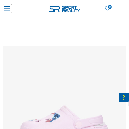
0
PORUČI ONLINE I UŠTEDI
PLAĆANJE NA RATE do 6 mjesečnih rata bez kamate
SAZNAJTE VIŠE
BESPLATNA ISPORUKA u BIH za sve kupovine u vrijednosti preko 99 KM
SAZNAJTE VIŠE
CLICK & COLLECT Platite karticom online i preuzmite u prodavnici po vašem
izboru
SAZNAJTE VIŠE