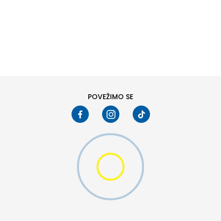
DODAJ U KORPU
6Y
7Y
POVEŽIMO SE
DODAJ U KORPU
9
10
13
14