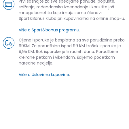
Prvi saznajte za sve specijalne ponude, popuste,
sniženja, rođendanska iznenađenja i koristite još
mnogo benefita koje imaju samo članovi
Sport&Bonus kluba pri kupovinama na online shop-u.
Više o Sport&bonus programu
.
Cijena isporuke je besplatna za sve porudžbine preko
99KM. Za porudžbine ispod 99 KM trošak isporuke je
9,95 KM. Rok isporuke je 5 radnih dana. Porudžbine
kreirane petkom i vikendom, šaljemo početkom
naredne nedjelje.
Više o Uslovima kupovine
.
SLIČNI PROIZVODI