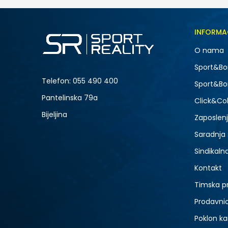
Veličina
INFORMA
4Y
O nama
-20% U KORPI
Sport&Bo
Telefon:
055 490 400
Sport&Bo
Pantelinska 79a
Click&Col
Bijeljina
Zaposlen
Saradnja
Sindikaln
Kontakt
Timska p
Prodavni
Poklon ka