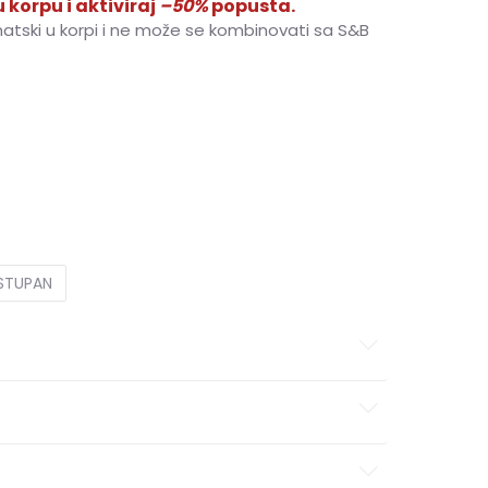
 korpu i aktiviraj
–50%
popusta.
matski u korpi i ne može se kombinovati sa S&B
4-35
37-38
37-38
30
30
31
31
32
32
33
33
OSTUPAN