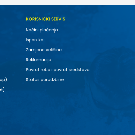
DODAJ U KORPU
KORISNIČKI SERVIS
7Y
Načini plaćanja
Isporuka
Zamjena veličine
Reklamacije
Povrat robe i povrat sredstava
top)
Status porudžbine
le)