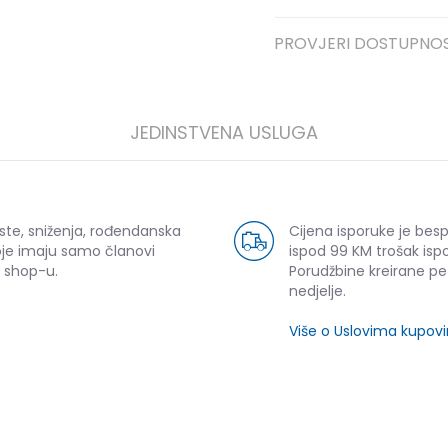
PROVJERI DOSTUPNO
JEDINSTVENA USLUGA
ste, sniženja, rođendanska
Cijena isporuke je bes
oje imaju samo članovi
ispod 99 KM trošak ispo
 shop-u.
Porudžbine kreirane p
nedjelje.
Više o Uslovima kupov
SLIČNI PROIZVODI