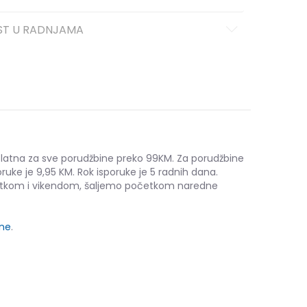
ST U RADNJAMA
platna za sve porudžbine preko 99KM. Za porudžbine
ruke je 9,95 KM. Rok isporuke je 5 radnih dana.
etkom i vikendom, šaljemo početkom naredne
ine
.