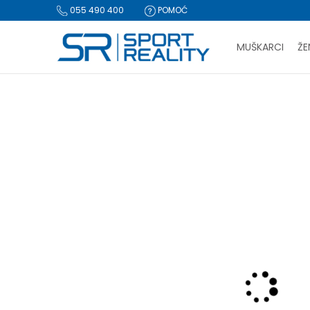
055 490 400
POMOĆ
MUŠKARCI
ŽE
PLA
Sport Reality
Proizvodi
Obuća
Papuče i sandale
Pap
BESPLATNA I
CLICK & COLLECT Pl
-50% U KORPI