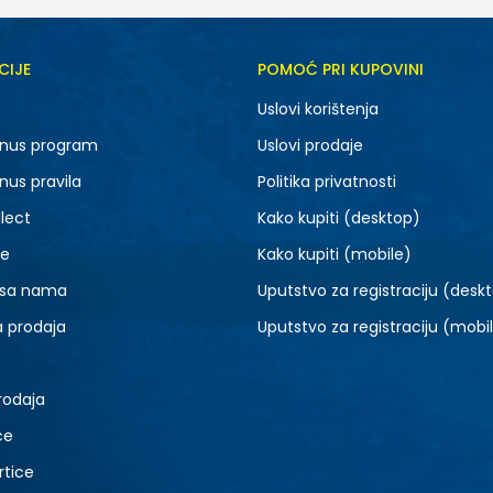
CIJE
POMOĆ PRI KUPOVINI
5Y
6Y
Uslovi korištenja
nus program
Uslovi prodaje
nus pravila
Politika privatnosti
lect
Kako kupiti (desktop)
je
Kako kupiti (mobile)
 sa nama
Uputstvo za registraciju (desk
a prodaja
Uputstvo za registraciju (mobi
rodaja
ce
rtice