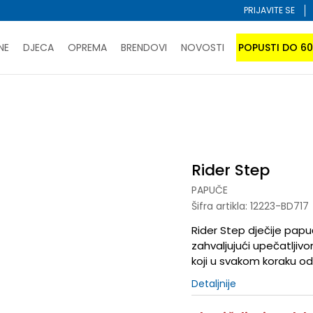
PRIJAVITE SE
NE
DJECA
OPREMA
BRENDOVI
NOVOSTI
POPUSTI DO 6
PORUČI ONLINE I UŠTEDI
ĆANJE NA RATE do 6 mjesečnih rata bez kamate
SAZNAJTE 
uče
Rider Step
SPORUKA u BIH za sve kupovine u vrijednosti preko 99 KM
atite karticom online i preuzmite u prodavnici po vašem 
Rider Step
PAPUČE
Šifra artikla:
12223-BD717
Rider Step dječije papu
zahvaljujući upečatlji
koji u svakom koraku od
Detaljnije