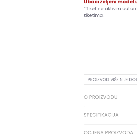
Ubaci željeni model u
*Tiket se aktivira auto
tiketima.
28-29
28-29
34-35
3
36
36
PROIZVOD VIŠE NIJE D
O PROIZVODU
SPECIFIKACIJA
OCJENA PROIZVODA