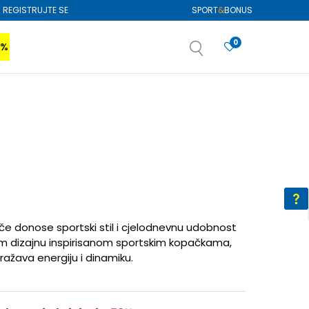
REGISTRUJTE SE
SPORT
&
BONUS
0
0%
VIŠE
SAZNAJTE VIŠE
izboru
SAZNAJTE VIŠE
če donose sportski stil i cjelodnevnu udobnost
vom dizajnu inspirisanom sportskim kopačkama,
ražava energiju i dinamiku.