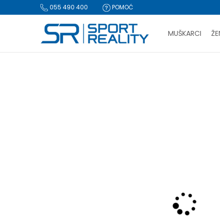
055 490 400
POMOĆ
MUŠKARCI
ŽE
PLA
Sport Reality
Proizvodi
Obuća
Papuče i sandale
Pap
BESPLATNA I
CLICK & COLLECT Pl
-60% U KORPI