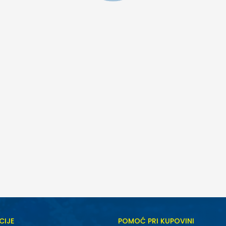
ijeli
CIJE
POMOĆ PRI KUPOVINI