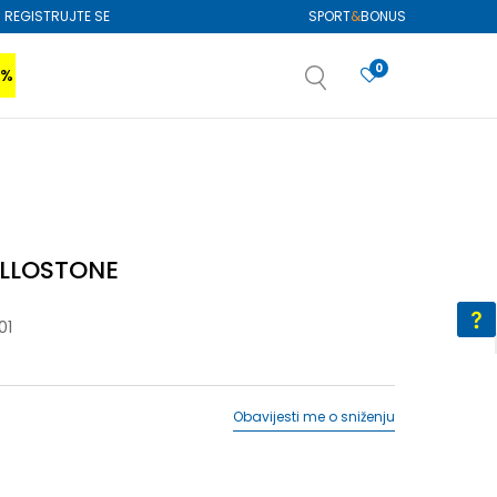
REGISTRUJTE SE
SPORT
&
BONUS
0
0%
VIŠE
SAZNAJTE VIŠE
izboru
SAZNAJTE VIŠE
ELLOSTONE
01
Obavijesti me o sniženju