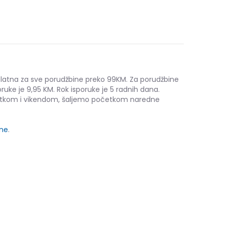
platna za sve porudžbine preko 99KM. Za porudžbine
ruke je 9,95 KM. Rok isporuke je 5 radnih dana.
etkom i vikendom, šaljemo početkom naredne
ine
.