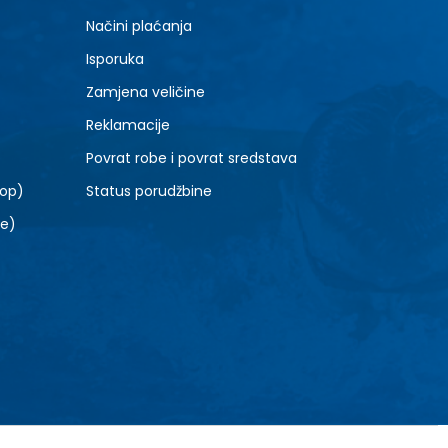
7Y
Načini plaćanja
Isporuka
Zamjena veličine
Reklamacije
Povrat robe i povrat sredstava
top)
Status porudžbine
le)