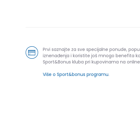
Prvi saznajte za sve specijalne ponude, popu
iznenađenja i koristite još mnogo benefita k
Sport&Bonus kluba pri kupovinama na online
Više o Sport&bonus programu
.
-30% U KORPI