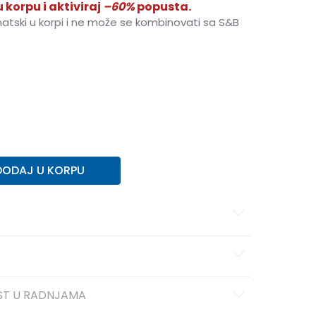
 korpu i aktiviraj
–60%
popusta.
matski u korpi i ne može se kombinovati sa S&B
43
43
44
44
45
45
46
46
47
47
DODAJ U KORPU
ST U RADNJAMA