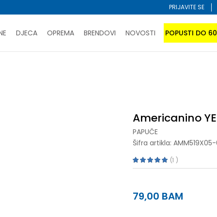
PRIJAVITE SE
NE
DJECA
OPREMA
BRENDOVI
NOVOSTI
POPUSTI DO 6
PORUČI ONLINE I UŠTEDI
ĆANJE NA RATE do 6 mjesečnih rata bez kamate
SAZNAJTE 
uče
Americanino YELLOSTONE
SPORUKA u BIH za sve kupovine u vrijednosti preko 99 KM
atite karticom online i preuzmite u prodavnici po vašem 
Americanino Y
PAPUČE
Šifra artikla:
AMM519X05-
1
79,00
BAM