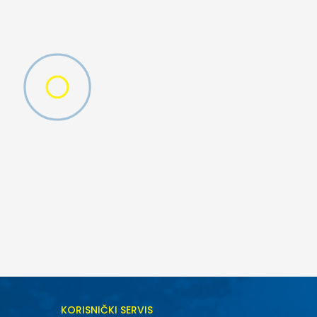
DODAJ U KORPU
KORISNIČKI SERVIS