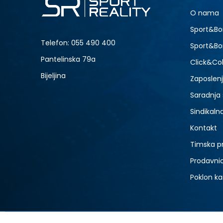
4Y
O nama
-20% U KORPI
Sport&Bo
Telefon:
055 490 400
Sport&Bo
Pantelinska 79a
Click&Col
Bijeljina
Zaposlen
Saradnja
Sindikaln
Kontakt
Timska p
Prodavni
Poklon ka