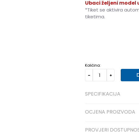
Ubaci željeni model u
*Tiket se aktivira auto
tiketima.
40
40
41
41
42
42
Količina:
SPECIFIKACIJA
OCJENA PROIZVODA
PROVJERI DOSTUPNO