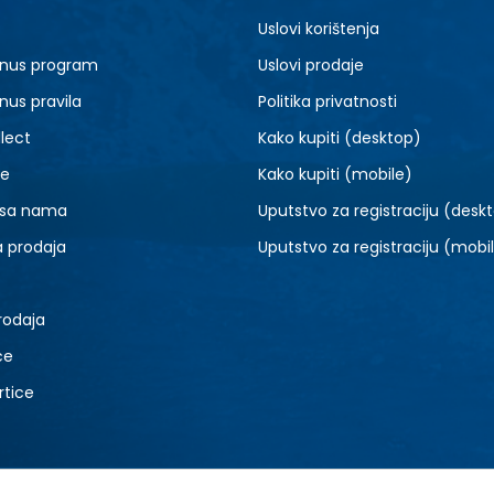
5Y
6Y
Uslovi korištenja
nus program
Uslovi prodaje
nus pravila
Politika privatnosti
lect
Kako kupiti (desktop)
je
Kako kupiti (mobile)
 sa nama
Uputstvo za registraciju (desk
a prodaja
Uputstvo za registraciju (mobi
rodaja
ce
rtice