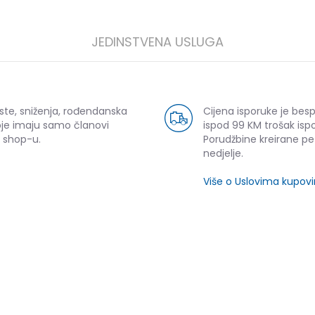
JEDINSTVENA USLUGA
ste, sniženja, rođendanska
Cijena isporuke je bes
oje imaju samo članovi
ispod 99 KM trošak ispo
 shop-u.
Porudžbine kreirane p
nedjelje.
Više o Uslovima kupov
SLIČNI PROIZVODI