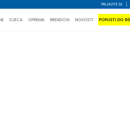
PRIJAVITE SE
NE
DJECA
OPREMA
BRENDOVI
NOVOSTI
POPUSTI DO 6
PORUČI ONLINE I UŠTEDI
ĆANJE NA RATE do 6 mjesečnih rata bez kamate
SAZNAJTE 
SPORUKA u BIH za sve kupovine u vrijednosti preko 99 KM
atite karticom online i preuzmite u prodavnici po vašem 
Sortiraj
abrane kriterijume nisu pronađeni proizvodi!