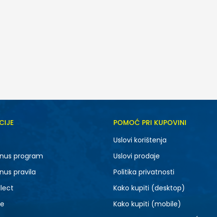
CIJE
POMOĆ PRI KUPOVINI
Uslovi korištenja
nus program
Uslovi prodaje
nus pravila
Politika privatnosti
lect
Kako kupiti (desktop)
je
Kako kupiti (mobile)