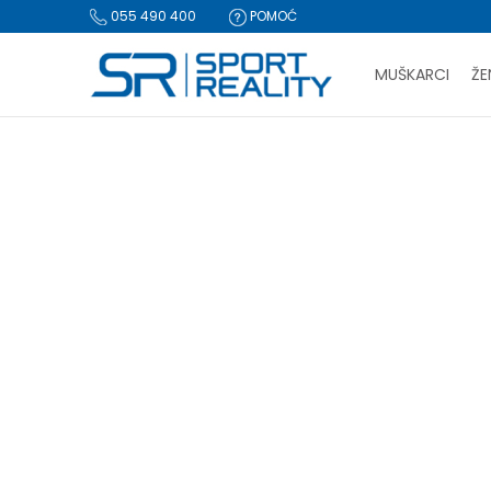
055 490 400
POMOĆ
MUŠKARCI
ŽE
PLA
Sport Reality
Proizvodi
Oprema
Naočare
BESPLATNA I
CLICK & COLLECT Pl
NAOČARE
Čarape
(91)
Kačketi i kape
(45)
Rančevi, torbe i koferi
(160)
Za iz
Oprema za plivanje
(21)
Bicikla, roleri i trotineti
(97)
Lopte i pumpe
(44)
Oprema za fudbal
(44)
Oprema za trening
(91)