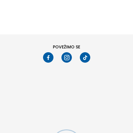
DODAJ U KORPU
Veličina
1G/80
2G/92
3G/98
4G/104
POVEŽIMO SE