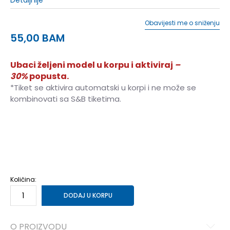
Obavijesti me o sniženju
55,00
BAM
Ubaci željeni model u korpu i aktiviraj
–
30%
popusta.
*Tiket se aktivira automatski u korpi i ne može se
kombinovati sa S&B tiketima.
XS
XS
S
S
M
M
L
L
XL
XL
Količina:
DODAJ U KORPU
O PROIZVODU