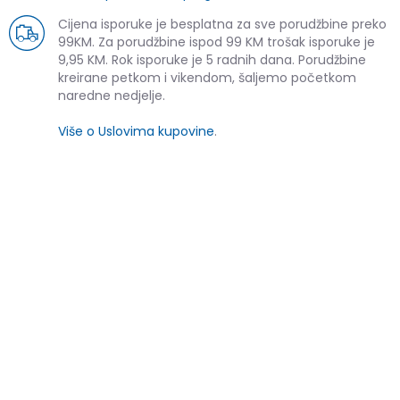
Cijena isporuke je besplatna za sve porudžbine preko
99KM. Za porudžbine ispod 99 KM trošak isporuke je
9,95 KM. Rok isporuke je 5 radnih dana. Porudžbine
kreirane petkom i vikendom, šaljemo početkom
naredne nedjelje.
Više o Uslovima kupovine
.
SLIČNI PROIZVODI