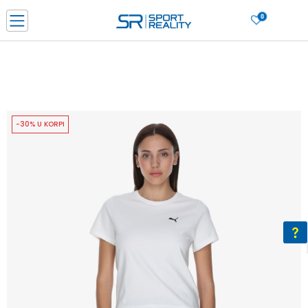
0
PORUČI ONLINE I UŠTEDI
PLAĆANJE NA RATE do 6 mjesečnih rata bez kamate
SAZNAJTE VIŠE
BESPLATNA ISPORUKA u BIH za sve kupovine u vrijednosti preko 99 KM
SAZNAJTE VIŠE
-30% U KORPI
CLICK & COLLECT Platite karticom online i preuzmite u prodavnici po vašem
izboru
SAZNAJTE VIŠE