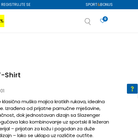
REGISTRUJTE SE
SPORT
&
BONUS
0
0%
VIŠE
SAZNAJTE VIŠE
izboru
SAZNAJTE VIŠE
T-Shirt
01
e klasična muška majica kratkih rukava, idealna
e. Izrađena od prijatne pamučne mješavine,
ačnost, dok jednostavan dizajn sa Slazenger
ćava lako kombinovanje uz sportski ili ležeran
erijal – prijatan za kožu i pogodan za duže
ajn – lako se uklapa uz različite outfite.