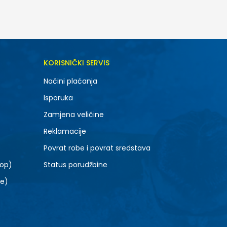
DODAJ U KORPU
KORISNIČKI SERVIS
SM
Načini plaćanja
Isporuka
Zamjena veličine
Reklamacije
Povrat robe i povrat sredstava
top)
Status porudžbine
le)