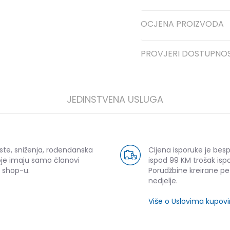
OCJENA PROIZVODA
PROVJERI DOSTUPNO
JEDINSTVENA USLUGA
ste, sniženja, rođendanska
Cijena isporuke je bes
oje imaju samo članovi
ispod 99 KM trošak ispo
 shop-u.
Porudžbine kreirane p
nedjelje.
Više o Uslovima kupov