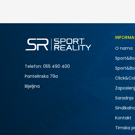
55,00
BAM
Veličina
INFORMA
LG
O nama
XL
Sport&Bo
Telefon:
055 490 400
Sport&Bo
Pantelinska 79a
Click&Col
Bijeljina
Zaposlen
Saradnja
Sindikaln
Kontakt
Timska p