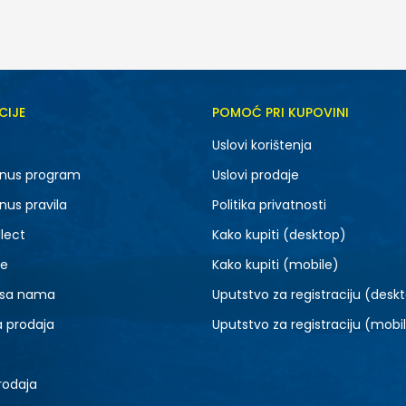
CIJE
POMOĆ PRI KUPOVINI
MD
XS
Uslovi korištenja
nus program
Uslovi prodaje
nus pravila
Politika privatnosti
lect
Kako kupiti (desktop)
je
Kako kupiti (mobile)
 sa nama
Uputstvo za registraciju (desk
a prodaja
Uputstvo za registraciju (mobi
rodaja