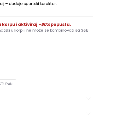
lj – dodaje sportski karakter.
 korpu i aktiviraj
–80%
popusta.
matski u korpi i ne može se kombinovati sa S&B
L
L
XL
XL
2XL
2XL
OSTUPAN