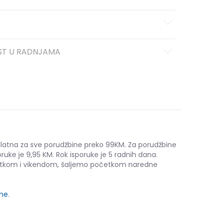
ST U RADNJAMA
platna za sve porudžbine preko 99KM. Za porudžbine
ruke je 9,95 KM. Rok isporuke je 5 radnih dana.
etkom i vikendom, šaljemo početkom naredne
ine
.