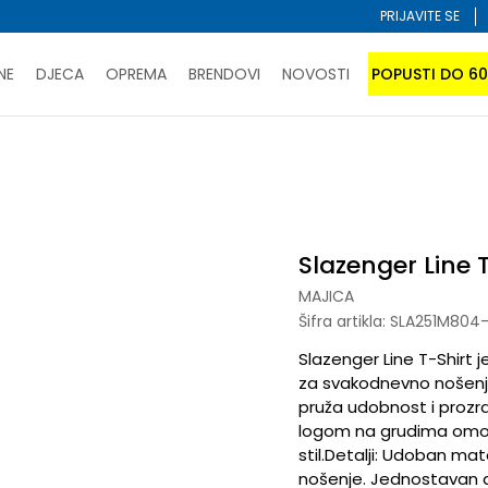
PRIJAVITE SE
NE
DJECA
OPREMA
BRENDOVI
NOVOSTI
POPUSTI DO 6
PORUČI ONLINE I UŠTEDI
ĆANJE NA RATE do 6 mjesečnih rata bez kamate
SAZNAJTE 
ger Line T-Shirt
SPORUKA u BIH za sve kupovine u vrijednosti preko 99 KM
atite karticom online i preuzmite u prodavnici po vašem 
Slazenger Line 
MAJICA
Šifra artikla:
SLA251M804-
Slazenger Line T-Shirt j
za svakodnevno nošenj
pruža udobnost i prozr
logom na grudima omogu
stil.Detalji: Udoban mat
nošenje. Jednostavan diz