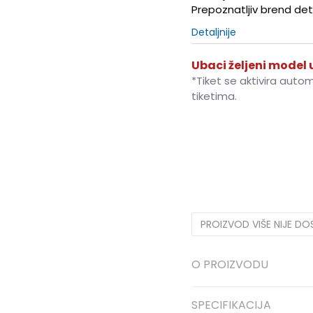
Prepoznatljiv brend deta
Detaljnije
Ubaci željeni model u
*Tiket se aktivira auto
tiketima.
3XL
3XL
S
S
M
M
PROIZVOD VIŠE NIJE D
O PROIZVODU
SPECIFIKACIJA