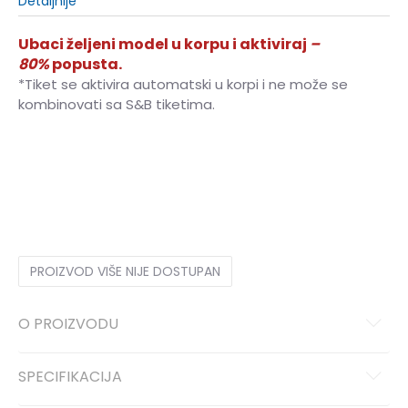
Detaljnije
Ubaci željeni model u korpu i aktiviraj
–
80%
popusta.
*Tiket se aktivira automatski u korpi i ne može se
kombinovati sa S&B tiketima.
3XL
3XL
S
S
M
M
L
L
XL
XL
2XL
2XL
PROIZVOD VIŠE NIJE DOSTUPAN
O PROIZVODU
SPECIFIKACIJA