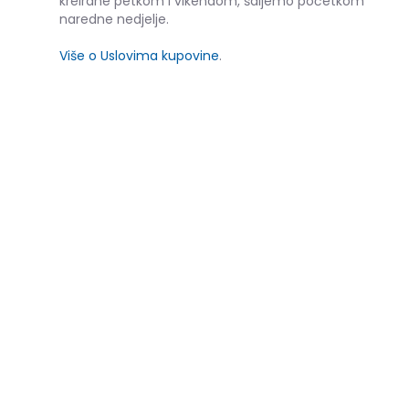
kreirane petkom i vikendom, šaljemo početkom
naredne nedjelje.
Više o Uslovima kupovine
.
SLIČNI PROIZVODI