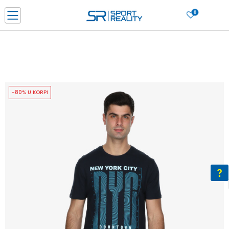
0
PORUČI ONLINE I UŠTEDI
PLAĆANJE NA RATE do 6 mjesečnih rata bez kamate
SAZNAJTE VIŠE
BESPLATNA ISPORUKA u BIH za sve kupovine u vrijednosti preko 99 KM
SAZNAJTE VIŠE
-80% U KORPI
CLICK & COLLECT Platite karticom online i preuzmite u prodavnici po vašem
izboru
SAZNAJTE VIŠE