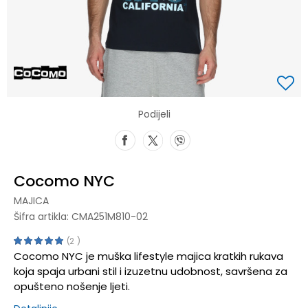
Podijeli
Cocomo NYC
MAJICA
Šifra artikla:
CMA251M810-02
2
Cocomo NYC je muška lifestyle majica kratkih rukava
koja spaja urbani stil i izuzetnu udobnost, savršena za
opušteno nošenje ljeti.