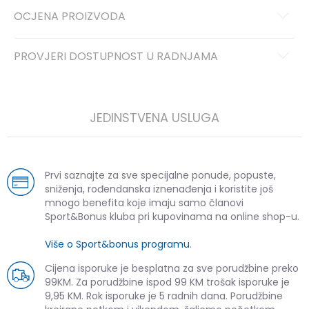
OCJENA PROIZVODA
PROVJERI DOSTUPNOST U RADNJAMA
JEDINSTVENA USLUGA
Prvi saznajte za sve specijalne ponude, popuste,
sniženja, rođendanska iznenađenja i koristite još
mnogo benefita koje imaju samo članovi
Sport&Bonus kluba pri kupovinama na online shop-u.
Više o Sport&bonus programu
.
Cijena isporuke je besplatna za sve porudžbine preko
99KM. Za porudžbine ispod 99 KM trošak isporuke je
9,95 KM. Rok isporuke je 5 radnih dana. Porudžbine