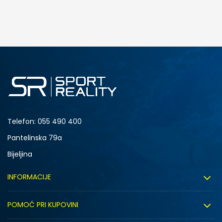
DODAJ U KORPU
S
M
2XL
Telefon:
055 490 400
Pantelinska 79a
Bijeljina
INFORMACIJE
O nama
POMOĆ PRI KUPOVINI
Sport&Bonus program