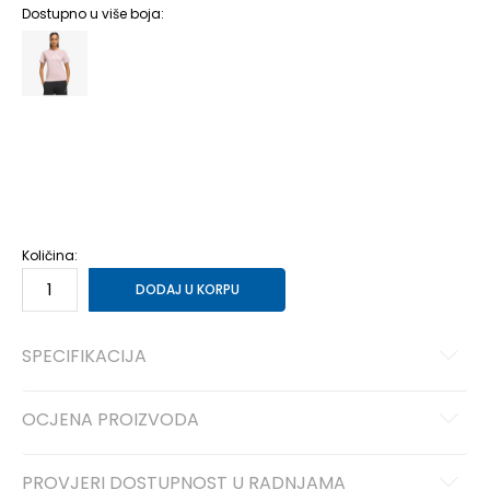
Dostupno u više boja:
2XS
2XS
XS
XS
S
S
M
M
L
L
XL
XL
2XL
2XL
Količina:
DODAJ U KORPU
SPECIFIKACIJA
OCJENA PROIZVODA
PROVJERI DOSTUPNOST U RADNJAMA