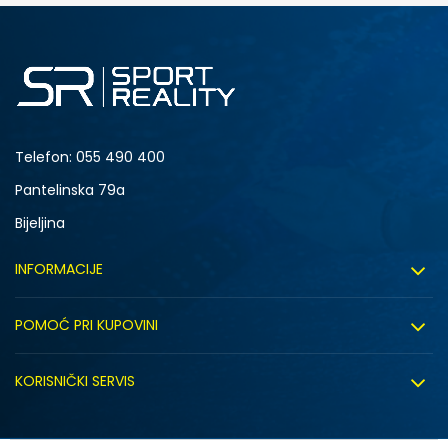
S
M
2XL
Telefon:
055 490 400
Pantelinska 79a
Bijeljina
INFORMACIJE
O nama
POMOĆ PRI KUPOVINI
Sport&Bonus program
Uslovi korištenja
Sport&Bonus pravila
KORISNIČKI SERVIS
Uslovi prodaje
Click&Collect
Načini plaćanja
Politika privatnosti
Zaposlenje