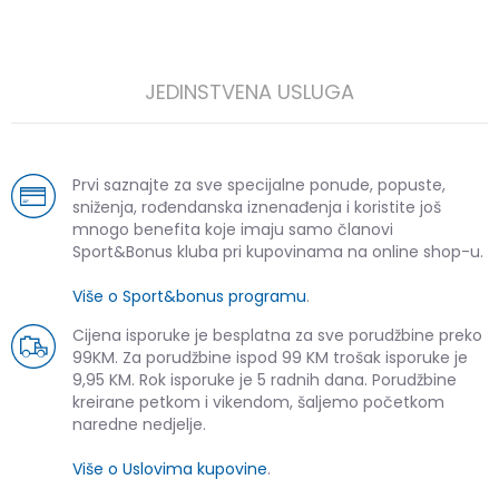
JEDINSTVENA USLUGA
Prvi saznajte za sve specijalne ponude, popuste,
sniženja, rođendanska iznenađenja i koristite još
mnogo benefita koje imaju samo članovi
Sport&Bonus kluba pri kupovinama na online shop-u.
Više o Sport&bonus programu
.
Cijena isporuke je besplatna za sve porudžbine preko
99KM. Za porudžbine ispod 99 KM trošak isporuke je
9,95 KM. Rok isporuke je 5 radnih dana. Porudžbine
kreirane petkom i vikendom, šaljemo početkom
naredne nedjelje.
Više o Uslovima kupovine
.