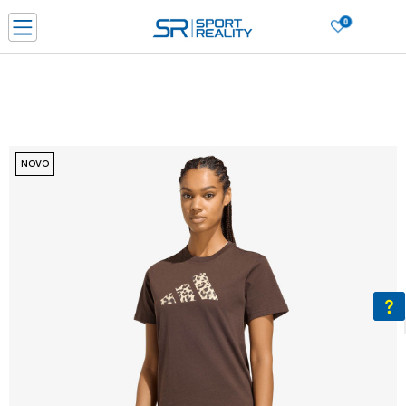
0
PORUČI ONLINE I UŠTEDI
PLAĆANJE NA RATE do 6 mjesečnih rata bez kamate
SAZNAJTE VIŠE
BESPLATNA ISPORUKA u BIH za sve kupovine u vrijednosti preko 99 KM
SAZNAJTE VIŠE
NOVO
CLICK & COLLECT Platite karticom online i preuzmite u prodavnici po vašem
izboru
SAZNAJTE VIŠE