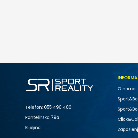
adidas Memories of Sport Stamps
49,00
BAM
Veličina
INFORMA
3XL
O nama
MT
-20% U KORPI
Sport&Bo
XL
Telefon:
055 490 400
Sport&Bo
3XLT
Pantelinska 79a
Click&Col
Bijeljina
Zaposlen