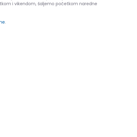
etkom i vikendom, šaljemo početkom naredne
ine
.