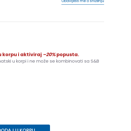
Obavijesti me o sniženju
 korpu i aktiviraj
–20%
popusta.
matski u korpi i ne može se kombinovati sa S&B
ST
S-T
MT
M-T
M
M
L
L
LT
L-T
XL
XL
2XL
2XL
3XLT
3XL-T
4XL
4XL
4XLT
4XL-T
DODAJ U KORPU