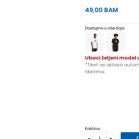
49,00
BAM
Dostupno u više boja:
Ubaci željeni model u
*Tiket se aktivira auto
tiketima.
3XL
3XL
XS
XS
S
S
XLT
XL-T
2XLT
2XL-T
Količina: