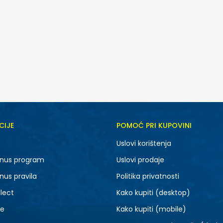
CIJE
POMOĆ PRI KUPOVINI
XS
S
Uslovi korištenja
M
L
nus program
Uslovi prodaje
XLT
2XLT
nus pravila
Politika privatnosti
4XL
4XLT
lect
Kako kupiti (desktop)
je
Kako kupiti (mobile)