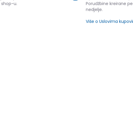
 shop-u.
Porudžbine kreirane p
nedjelje.
Više o Uslovima kupov
SLIČNI PROIZVODI