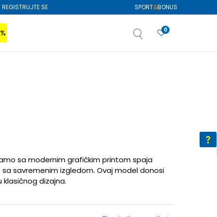
REGISTRUJTE SE
SPORT
&
BONUS
0
0%
VIŠE
SAZNAJTE VIŠE
izboru
SAZNAJTE VIŠE
amo sa modernim grafičkim printom spaja
sa savremenim izgledom. Ovaj model donosi
 klasičnog dizajna.