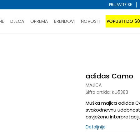
PRIJAVITE SE
NE
DJECA
OPREMA
BRENDOVI
NOVOSTI
POPUSTI DO 6
PORUČI ONLINE I UŠTEDI
ĆANJE NA RATE do 6 mjesečnih rata bez kamate
SAZNAJTE 
as Camo
SPORUKA u BIH za sve kupovine u vrijednosti preko 99 KM
atite karticom online i preuzmite u prodavnici po vašem 
adidas Camo
MAJICA
Šifra artikla:
KG5383
Muška majica adidas C
svakodnevnu udobnost 
osvježenu interpretaciju
Detaljnije