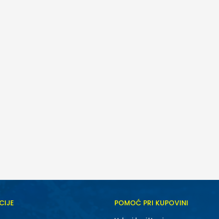
CIJE
POMOĆ PRI KUPOVINI
M
L