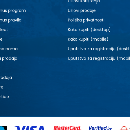
Uslovi korištenja
nus program
Uslovi prodaje
nus pravila
Politika privatnosti
lect
Kako kupiti (desktop)
je
Kako kupiti (mobile)
 sa nama
Uputstvo za registraciju (desk
a prodaja
Uputstvo za registraciju (mobi
rodaja
ce
rtice