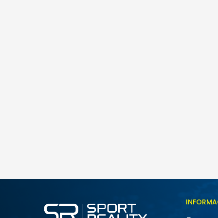
Sergio Tacchini MARCO T-SHIRT
69,00
BAM
Veličina
INFORMA
S