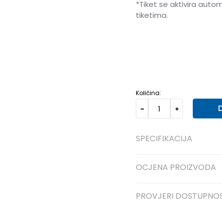
*Tiket se aktivira auto
tiketima.
S
S
M
M
L
L
XL
XL
Količina:
SPECIFIKACIJA
OCJENA PROIZVODA
PROVJERI DOSTUPNO