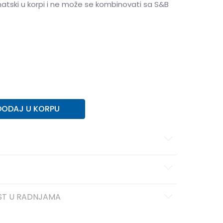
matski u korpi i ne može se kombinovati sa S&B
2XL
2XL
DODAJ U KORPU
ST U RADNJAMA