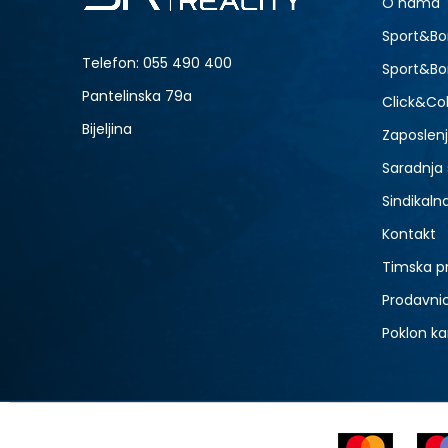
O nama
-70% U KORPI
Sport&Bo
Telefon:
055 490 400
Sport&Bo
Pantelinska 79a
Click&Col
Bijeljina
Zaposlen
Saradnja
Sindikaln
Kontakt
Timska p
Prodavni
Poklon ka