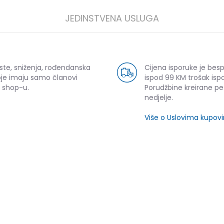
JEDINSTVENA USLUGA
ste, sniženja, rođendanska
Cijena isporuke je bes
oje imaju samo članovi
ispod 99 KM trošak ispo
 shop-u.
Porudžbine kreirane p
nedjelje.
Više o Uslovima kupov
SLIČNI PROIZVODI