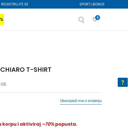
REGISTRUJTE SE
SPORT
&
BONUS
0
0%
VIŠE
SAZNAJTE VIŠE
izboru
SAZNAJTE VIŠE
i CHIARO T-SHIRT
-06
Obavijesti me o sniženju
 korpu i aktiviraj
–70%
popusta.