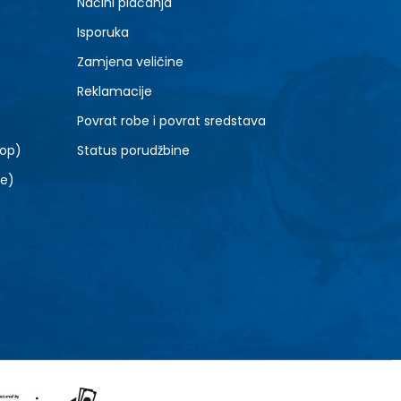
Načini plaćanja
Isporuka
Zamjena veličine
Reklamacije
Povrat robe i povrat sredstava
top)
Status porudžbine
le)