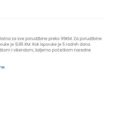
platna za sve porudžbine preko 99KM. Za porudžbine
ruke je 9,95 KM. Rok isporuke je 5 radnih dana.
etkom i vikendom, šaljemo početkom naredne
ine
.