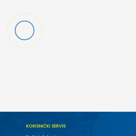
DODAJ U KORPU
KORISNIČKI SERVIS
XL