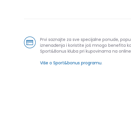
Prvi saznajte za sve specijalne ponude, popu
iznenađenja i koristite još mnogo benefita k
Sport&Bonus kluba pri kupovinama na online
Više o Sport&bonus programu
.
-70% U KORPI