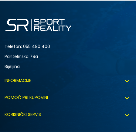
M
L
Telefon:
055 490 400
Pantelinska 79a
Bijeljina
INFORMACIJE
O nama
POMOĆ PRI KUPOVINI
Sport&Bonus program
Uslovi korištenja
Sport&Bonus pravila
KORISNIČKI SERVIS
Uslovi prodaje
Click&Collect
Načini plaćanja
Politika privatnosti
Zaposlenje