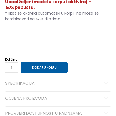
Ubaci željeni model u korpu i aktiviraj
–
50%
popusta.
*Tiket se aktivira automatski u korpi i ne može se
kombinovati sa S&B tiketima.
XS
XS
S
S
M
M
L
L
XL
XL
2XL
2XL
Količina:
DODAJ U KORPU
SPECIFIKACIJA
OCJENA PROIZVODA
PROVJERI DOSTUPNOST U RADNJAMA