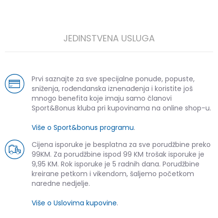
JEDINSTVENA USLUGA
Prvi saznajte za sve specijalne ponude, popuste,
sniženja, rođendanska iznenađenja i koristite još
mnogo benefita koje imaju samo članovi
Sport&Bonus kluba pri kupovinama na online shop-u.
Više o Sport&bonus programu
.
Cijena isporuke je besplatna za sve porudžbine preko
99KM. Za porudžbine ispod 99 KM trošak isporuke je
9,95 KM. Rok isporuke je 5 radnih dana. Porudžbine
kreirane petkom i vikendom, šaljemo početkom
naredne nedjelje.
Više o Uslovima kupovine
.