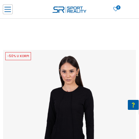
0
PORUČI ONLINE I UŠTEDI
PLAĆANJE NA RATE do 6 mjesečnih rata bez kamate
SAZNAJTE VIŠE
BESPLATNA ISPORUKA u BIH za sve kupovine u vrijednosti preko 99 KM
SAZNAJTE VIŠE
-50% U KORPI
CLICK & COLLECT Platite karticom online i preuzmite u prodavnici po vašem
izboru
SAZNAJTE VIŠE