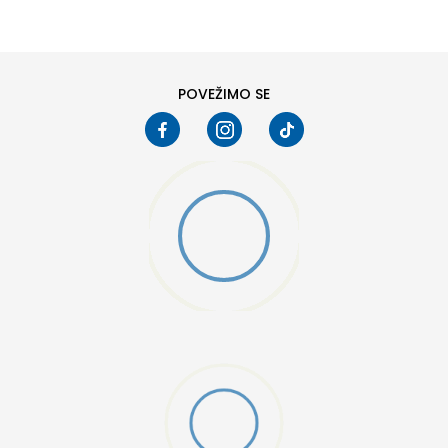
5
POVEŽIMO SE
25