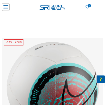
0
PORUČI ONLINE I UŠTEDI
PLAĆANJE NA RATE do 6 mjesečnih rata bez kamate
SAZNAJTE VIŠE
BESPLATNA ISPORUKA u BIH za sve kupovine u vrijednosti preko 99 KM
SAZNAJTE VIŠE
-60% U KORPI
CLICK & COLLECT Platite karticom online i preuzmite u prodavnici po vašem
izboru
SAZNAJTE VIŠE