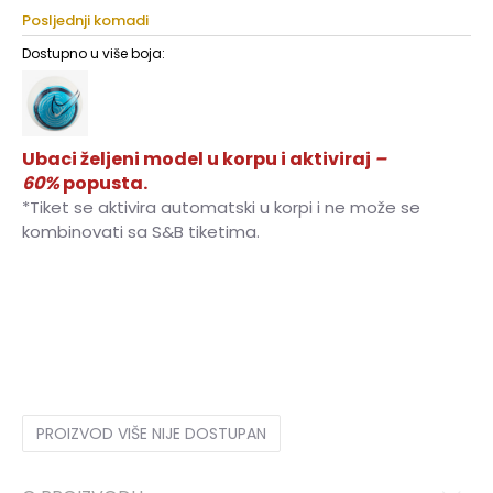
Posljednji komadi
Dostupno u više boja:
Ubaci željeni model u korpu i aktiviraj
–
60%
popusta.
*Tiket se aktivira automatski u korpi i ne može se
kombinovati sa S&B tiketima.
3
3
4
4
5
5
PROIZVOD VIŠE NIJE DOSTUPAN