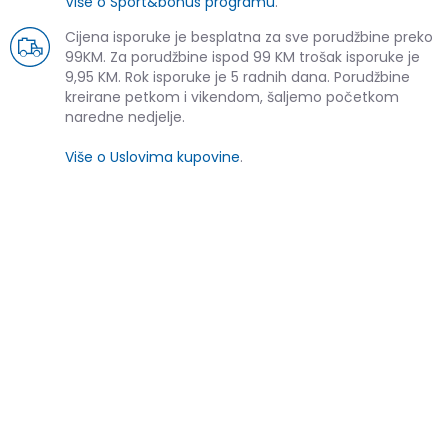
Više o Sport&bonus programu
.
Cijena isporuke je besplatna za sve porudžbine preko
99KM. Za porudžbine ispod 99 KM trošak isporuke je
9,95 KM. Rok isporuke je 5 radnih dana. Porudžbine
kreirane petkom i vikendom, šaljemo početkom
naredne nedjelje.
Više o Uslovima kupovine
.
SLIČNI PROIZVODI