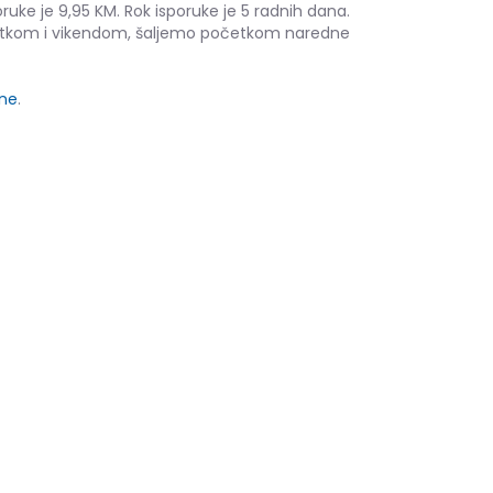
ruke je 9,95 KM. Rok isporuke je 5 radnih dana.
etkom i vikendom, šaljemo početkom naredne
ine
.