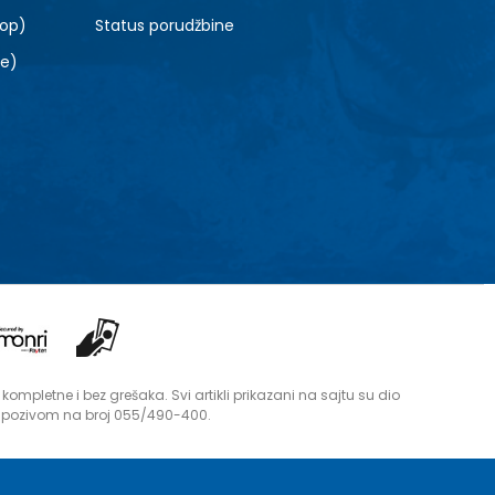
top)
Status porudžbine
le)
mpletne i bez grešaka. Svi artikli prikazani na sajtu su dio
i pozivom na broj 055/490-400.