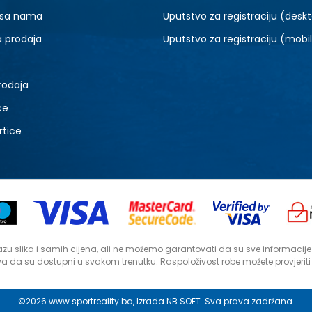
 sa nama
Uputstvo za registraciju (desk
a prodaja
Uputstvo za registraciju (mobi
rodaja
ce
rtice
zu slika i samih cijena, ali ne možemo garantovati da su sve informacije ko
a da su dostupni u svakom trenutku. Raspoloživost robe možete provjerit
©2026
www.sportreality.ba
, Izrada
NB SOFT
. Sva prava zadržana.