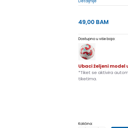
Detaljnije
49,00
BAM
Dostupno u više boja:
Ubaci željeni model u
*Tiket se aktivira auto
tiketima.
4
4
5
5
Količina: