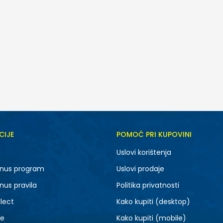
CIJE
POMOĆ PRI KUPOVINI
4
5
Uslovi korištenja
nus program
Uslovi prodaje
nus pravila
Politika privatnosti
lect
Kako kupiti (desktop)
je
Kako kupiti (mobile)