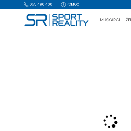
055 490 400
POMOĆ
MUŠKARCI
ŽE
PLA
Sport Reality
Proizvodi
Oprema
Lopte i pumpe
Lopta
BESPLATNA I
CLICK & COLLECT Pl
-40% U KORPI