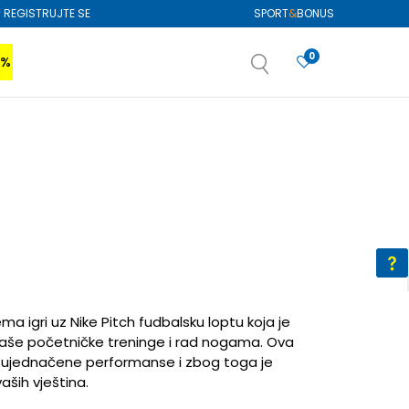
REGISTRUJTE SE
SPORT
&
BONUS
0
0%
VIŠE
SAZNAJTE VIŠE
izboru
SAZNAJTE VIŠE
ema igri uz Nike Pitch fudbalsku loptu koja je
vaše početničke treninge i rad nogama. Ova
t i ujednačene performanse i zbog toga je
aših vještina.