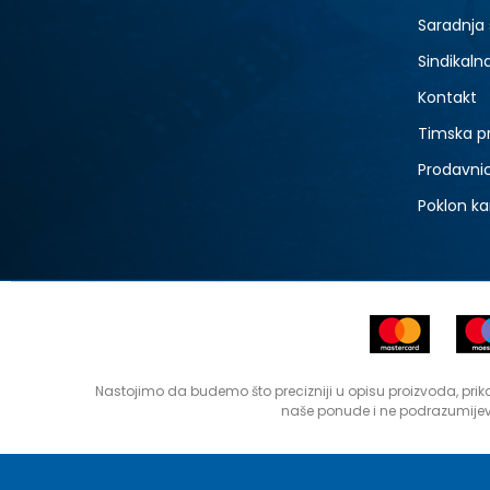
Saradnja
Sindikaln
Kontakt
Timska p
Prodavni
Poklon ka
Nastojimo da budemo što precizniji u opisu proizvoda, prika
naše ponude i ne podrazumijev