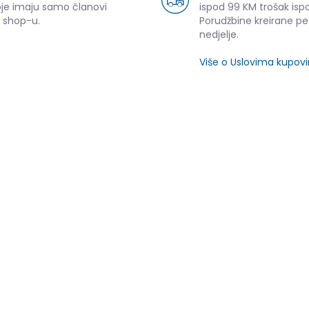
oje imaju samo članovi
ispod 99 KM trošak ispo
 shop-u.
Porudžbine kreirane p
nedjelje.
Više o Uslovima kupov
SLIČNI PROIZVODI