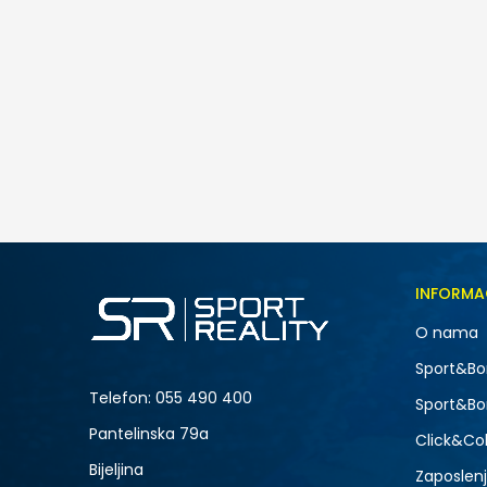
Nike Patch Train
49,00
BAM
Veličina
INFORMA
3
O nama
NOVO
Sport&Bo
Telefon:
055 490 400
Sport&Bo
Pantelinska 79a
Click&Col
Bijeljina
Zaposlen