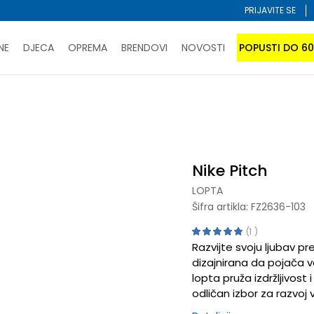
PRIJAVITE SE
NE
DJECA
OPREMA
BRENDOVI
NOVOSTI
POPUSTI DO 6
PORUČI ONLINE I UŠTEDI
ĆANJE NA RATE do 6 mjesečnih rata bez kamate
SAZNAJTE 
Nike Pitch
SPORUKA u BIH za sve kupovine u vrijednosti preko 99 KM
atite karticom online i preuzmite u prodavnici po vašem 
Nike Pitch
LOPTA
Šifra artikla:
FZ2636-103
1
Razvijte svoju ljubav pr
dizajnirana da pojača 
lopta pruža izdržljivos
odličan izbor za razvoj v