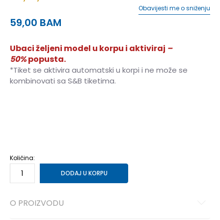
Obavijesti me o sniženju
59,00
BAM
Ubaci željeni model u korpu i aktiviraj
–
50%
popusta.
*Tiket se aktivira automatski u korpi i ne može se
kombinovati sa S&B tiketima.
3
3
4
4
5
5
Količina:
DODAJ U KORPU
O PROIZVODU