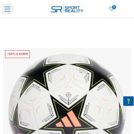
0
PORUČI ONLINE I UŠTEDI
PLAĆANJE NA RATE do 6 mjesečnih rata bez kamate
SAZNAJTE VIŠE
BESPLATNA ISPORUKA u BIH za sve kupovine u vrijednosti preko 99 KM
SAZNAJTE VIŠE
-50% U KORPI
CLICK & COLLECT Platite karticom online i preuzmite u prodavnici po vašem
izboru
SAZNAJTE VIŠE