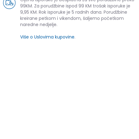
99KM. Za porudžbine ispod 99 KM trošak isporuke je
9,95 KM. Rok isporuke je 5 radnih dana. Porudžbine
kreirane petkom i vikendom, šaljemo početkom
naredne nedjelje.
Više o Uslovima kupovine
.
SLIČNI PROIZVODI