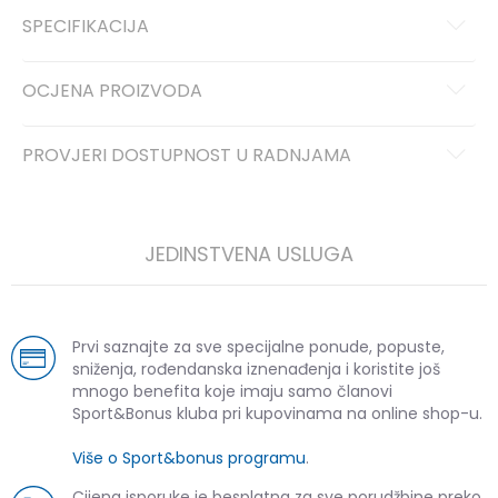
SPECIFIKACIJA
OCJENA PROIZVODA
PROVJERI DOSTUPNOST U RADNJAMA
JEDINSTVENA USLUGA
Prvi saznajte za sve specijalne ponude, popuste,
sniženja, rođendanska iznenađenja i koristite još
mnogo benefita koje imaju samo članovi
Sport&Bonus kluba pri kupovinama na online shop-u.
Više o Sport&bonus programu
.
Cijena isporuke je besplatna za sve porudžbine preko