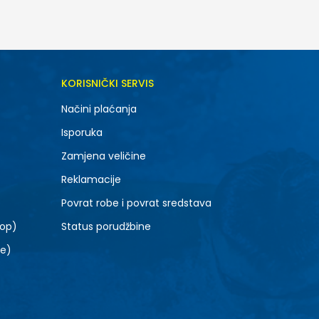
DODAJ U KORPU
KORISNIČKI SERVIS
Načini plaćanja
Isporuka
Zamjena veličine
Reklamacije
Povrat robe i povrat sredstava
top)
Status porudžbine
le)