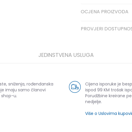
OCJENA PROIZVODA
PROVJERI DOSTUPNO
JEDINSTVENA USLUGA
ste, sniženja, rođendanska
Cijena isporuke je bes
oje imaju samo članovi
ispod 99 KM trošak ispo
 shop-u.
Porudžbine kreirane p
nedjelje.
Više o Uslovima kupov