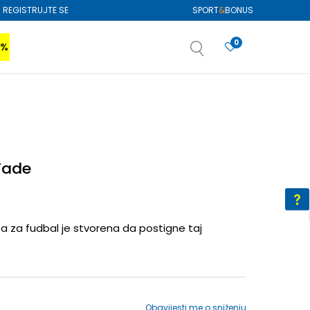
REGISTRUJTE SE
SPORT
&
BONUS
0
0%
VIŠE
SAZNAJTE VIŠE
izboru
SAZNAJTE VIŠE
Fade
ta za fudbal je stvorena da postigne taj
Obavijesti me o sniženju