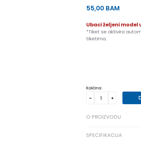
55,00
BAM
Ubaci željeni model u
*Tiket se aktivira auto
tiketima.
4
4
63.5-66
5
5
68-7
Količina:
O PROIZVODU
SPECIFIKACIJA