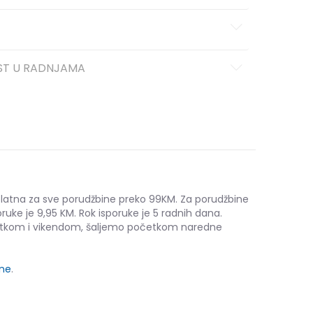
ST U RADNJAMA
platna za sve porudžbine preko 99KM. Za porudžbine
ruke je 9,95 KM. Rok isporuke je 5 radnih dana.
etkom i vikendom, šaljemo početkom naredne
ine
.