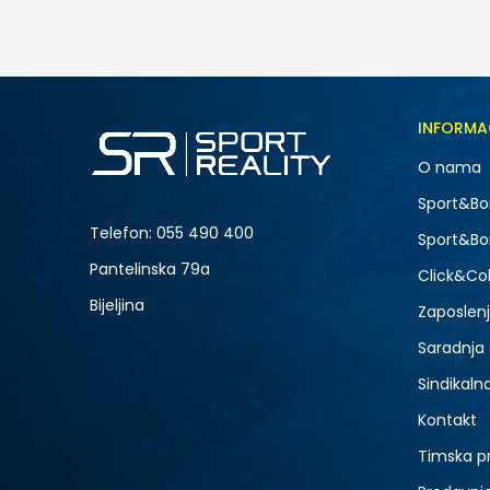
49,00
BAM
Veličina
INFORMA
3
O nama
NOVO
Sport&Bo
Telefon:
055 490 400
Sport&Bo
Pantelinska 79a
Click&Col
Bijeljina
Zaposlen
Saradnja
Sindikaln
Kontakt
Timska p