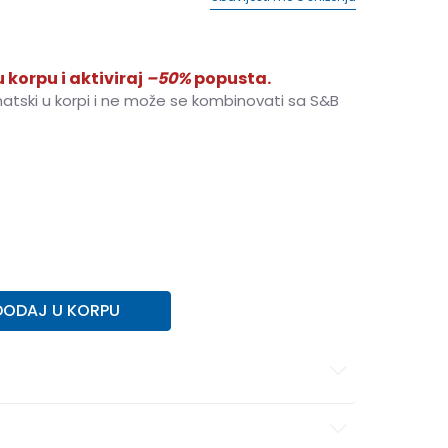
 korpu i aktiviraj
–50%
popusta.
matski u korpi i ne može se kombinovati sa S&B
0
DODAJ U KORPU