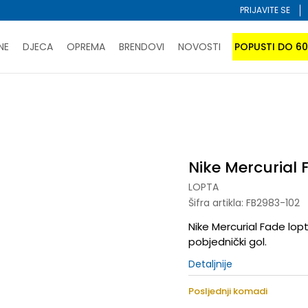
PRIJAVITE SE
NE
DJECA
OPREMA
BRENDOVI
NOVOSTI
POPUSTI DO 6
PORUČI ONLINE I UŠTEDI
ĆANJE NA RATE do 6 mjesečnih rata bez kamate
SAZNAJTE 
Nike Mercurial Fade
SPORUKA u BIH za sve kupovine u vrijednosti preko 99 KM
atite karticom online i preuzmite u prodavnici po vašem 
Nike Mercurial 
LOPTA
Šifra artikla:
FB2983-102
Nike Mercurial Fade lop
pobjednički gol.
Detaljnije
Posljednji komadi