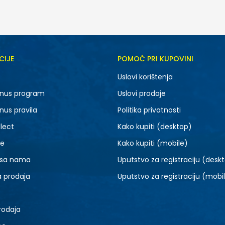
CIJE
POMOĆ PRI KUPOVINI
4
5
Uslovi korištenja
nus program
Uslovi prodaje
nus pravila
Politika privatnosti
lect
Kako kupiti (desktop)
je
Kako kupiti (mobile)
 sa nama
Uputstvo za registraciju (desk
a prodaja
Uputstvo za registraciju (mobi
rodaja