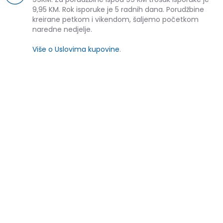
9,95 KM. Rok isporuke je 5 radnih dana. Porudžbine
kreirane petkom i vikendom, šaljemo početkom
naredne nedjelje.
Više o Uslovima kupovine
.
SLIČNI PROIZVODI