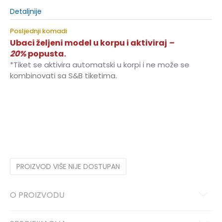
Detaljnije
Posljednji komadi
Ubaci željeni model u korpu i aktiviraj
–
20%
popusta.
*Tiket se aktivira automatski u korpi i ne može se
kombinovati sa S&B tiketima.
4
4
5
5
PROIZVOD VIŠE NIJE DOSTUPAN
O PROIZVODU