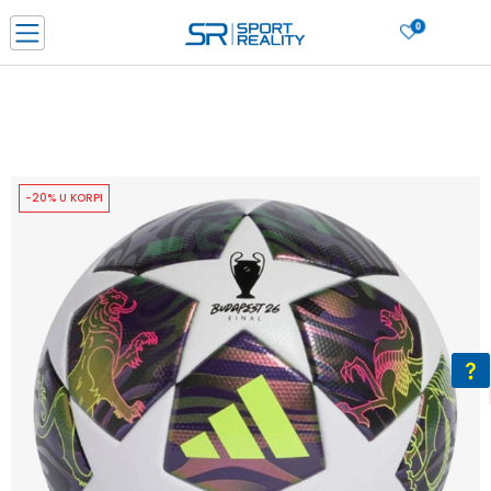
0
PORUČI ONLINE I UŠTEDI
PLAĆANJE NA RATE do 6 mjesečnih rata bez kamate
SAZNAJTE VIŠE
BESPLATNA ISPORUKA u BIH za sve kupovine u vrijednosti preko 99 KM
SAZNAJTE VIŠE
-20% U KORPI
CLICK & COLLECT Platite karticom online i preuzmite u prodavnici po vašem
izboru
SAZNAJTE VIŠE