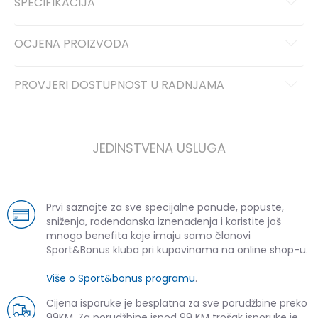
SPECIFIKACIJA
OCJENA PROIZVODA
PROVJERI DOSTUPNOST U RADNJAMA
JEDINSTVENA USLUGA
Prvi saznajte za sve specijalne ponude, popuste,
sniženja, rođendanska iznenađenja i koristite još
mnogo benefita koje imaju samo članovi
Sport&Bonus kluba pri kupovinama na online shop-u.
Više o Sport&bonus programu
.
Cijena isporuke je besplatna za sve porudžbine preko
99KM. Za porudžbine ispod 99 KM trošak isporuke je