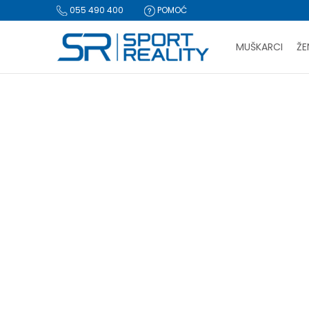
055 490 400
POMOĆ
MUŠKARCI
ŽE
PLA
Sport Reality
Proizvodi
Tekstil
KupaćI kostimi
Kupaće
BESPLATNA I
CLICK & COLLECT Pl
KUPAĆE GAĆE
Kupaće gaće
(11)
Jednodijelni kupaći kostim
(5)
Dvodijelni kupaći kostim
(4)
-20%
Resetujte filtere
Pol