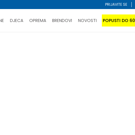
PRIJAVITE SE
NE
DJECA
OPREMA
BRENDOVI
NOVOSTI
POPUSTI DO 6
PORUČI ONLINE I UŠTEDI
ĆANJE NA RATE do 6 mjesečnih rata bez kamate
SAZNAJTE 
 gaće
SPORUKA u BIH za sve kupovine u vrijednosti preko 99 KM
atite karticom online i preuzmite u prodavnici po vašem 
Sortiraj
 U KORPI
-20% U KORPI