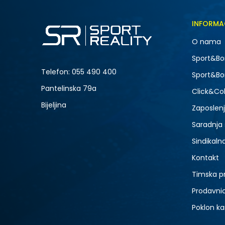
INFORMA
O nama
Sport&Bo
Telefon:
055 490 400
Sport&Bo
Pantelinska 79a
Click&Col
Bijeljina
Zaposlen
Saradnja
Sindikaln
Kontakt
Timska p
Prodavni
Poklon ka