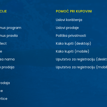
CIJE
POMOĆ PRI KUPOVINI
Uslovi korištenja
nus program
Uslovi prodaje
nus pravila
Politika privatnosti
lect
Kako kupiti (desktop)
je
Kako kupiti (mobile)
 sa nama
Uputstvo za registraciju (desk
a prodaja
Uputstvo za registraciju (mobi
rodaja
ce
rtice