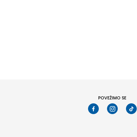
35,00
B
Veličin
3XL
2XL
POVEŽIMO SE