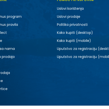
Uslovi korištenja
nus program
Uslovi prodaje
nus pravila
Politika privatnosti
lect
Kako kupiti (desktop)
je
Kako kupiti (mobile)
 sa nama
Uputstvo za registraciju (desk
a prodaja
Uputstvo za registraciju (mobi
rodaja
ce
rtice