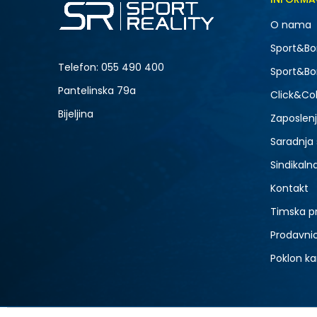
O nama
Sport&Bo
Telefon:
055 490 400
Sport&Bo
Pantelinska 79a
Click&Col
Bijeljina
Zaposlen
Saradnja
Sindikaln
Kontakt
Timska p
Prodavni
Poklon ka