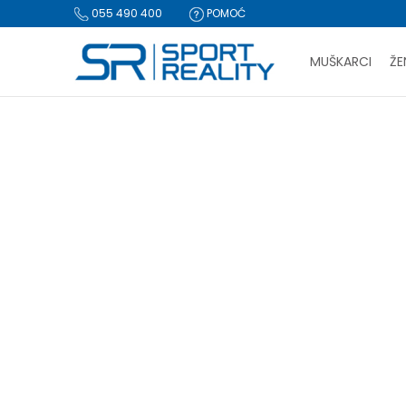
055 490 400
POMOĆ
MUŠKARCI
ŽE
PLA
Sport Reality
Proizvodi
Tekstil
Kombinezon
BESPLATNA I
CLICK & COLLECT Pl
KOMBINEZON
za-tinej
Ski komplet
(2)
Resetujte filtere
-60%
Pol
Unisex (1)
Za dječake (2)