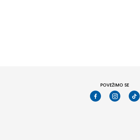
62
Naziv ili šifra proizvoda
86
PRETRAŽI
POVEŽIMO SE