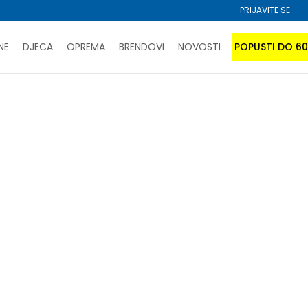
PRIJAVITE SE
NE
DJECA
OPREMA
BRENDOVI
NOVOSTI
POPUSTI DO 6
PORUČI ONLINE I UŠTEDI
ĆANJE NA RATE do 6 mjesečnih rata bez kamate
SAZNAJTE 
SPORUKA u BIH za sve kupovine u vrijednosti preko 99 KM
atite karticom online i preuzmite u prodavnici po vašem 
Sortiraj
dzere
za-malu-djecu
za-bebe
 U KORPI
-60% U KORPI