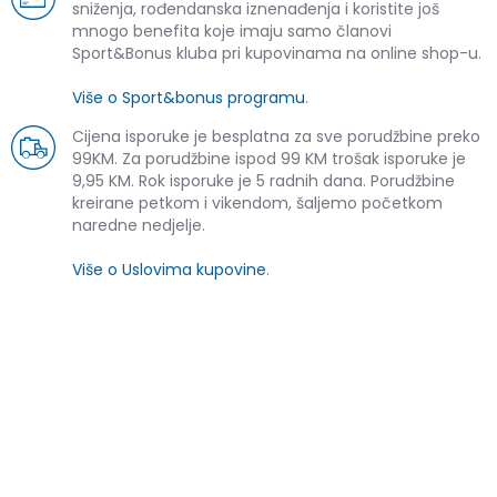
sniženja, rođendanska iznenađenja i koristite još
mnogo benefita koje imaju samo članovi
Sport&Bonus kluba pri kupovinama na online shop-u.
Više o Sport&bonus programu
.
Cijena isporuke je besplatna za sve porudžbine preko
99KM. Za porudžbine ispod 99 KM trošak isporuke je
9,95 KM. Rok isporuke je 5 radnih dana. Porudžbine
kreirane petkom i vikendom, šaljemo početkom
naredne nedjelje.
Više o Uslovima kupovine
.
SLIČNI PROIZVODI