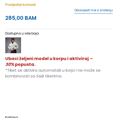
Posljednji komadi
Obavijesti me o sniženju
285,00
BAM
Dostupno u više boja:
Ubaci željeni model u korpu i aktiviraj
–
30%
popusta.
*Tiket se aktivira automatski u korpi i ne može se
kombinovati sa S&B tiketima.
XS
XS
S
S
M
M
L
L
XL
XL
2XL
2XL
Količina: