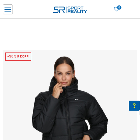
0
PORUČI ONLINE I UŠTEDI
PLAĆANJE NA RATE do 6 mjesečnih rata bez kamate
SAZNAJTE VIŠE
BESPLATNA ISPORUKA u BIH za sve kupovine u vrijednosti preko 99 KM
SAZNAJTE VIŠE
-30% U KORPI
CLICK & COLLECT Platite karticom online i preuzmite u prodavnici po vašem
izboru
SAZNAJTE VIŠE