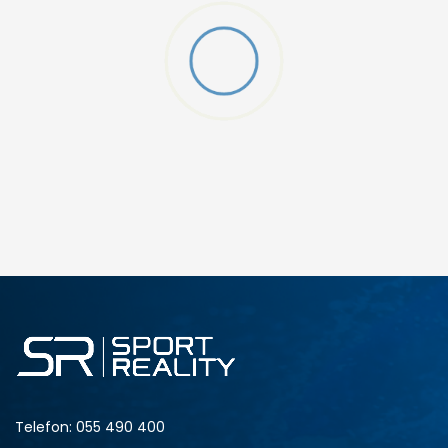
DODAJ U KORPU
M
L
Telefon:
055 490 400