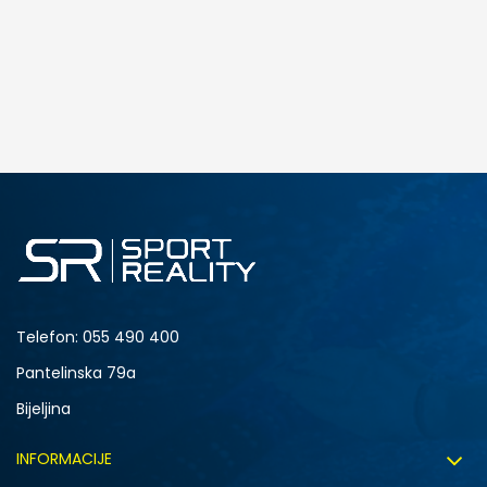
DODAJ U KORPU
128
140
176
Telefon:
055 490 400
Pantelinska 79a
Bijeljina
INFORMACIJE