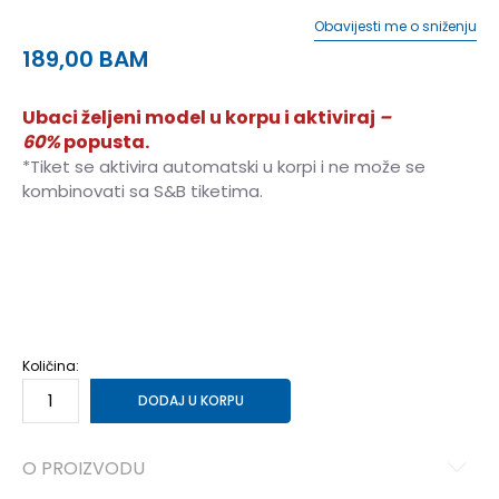
Obavijesti me o sniženju
189,00
BAM
Ubaci željeni model u korpu i aktiviraj
–
60%
popusta.
*Tiket se aktivira automatski u korpi i ne može se
kombinovati sa S&B tiketima.
XS
XS
S
S
M
M
L
L
XL
XL
Količina:
DODAJ U KORPU
O PROIZVODU