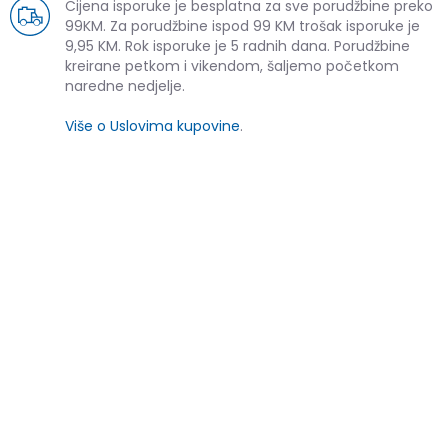
Cijena isporuke je besplatna za sve porudžbine preko
99KM. Za porudžbine ispod 99 KM trošak isporuke je
9,95 KM. Rok isporuke je 5 radnih dana. Porudžbine
kreirane petkom i vikendom, šaljemo početkom
naredne nedjelje.
Više o Uslovima kupovine
.
SLIČNI PROIZVODI