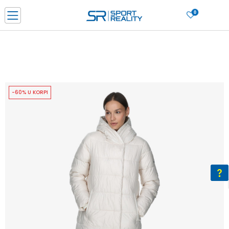
0
PORUČI ONLINE I UŠTEDI
PLAĆANJE NA RATE do 6 mjesečnih rata bez kamate
SAZNAJTE VIŠE
BESPLATNA ISPORUKA u BIH za sve kupovine u vrijednosti preko 99 KM
SAZNAJTE VIŠE
-60% U KORPI
CLICK & COLLECT Platite karticom online i preuzmite u prodavnici po vašem
izboru
SAZNAJTE VIŠE