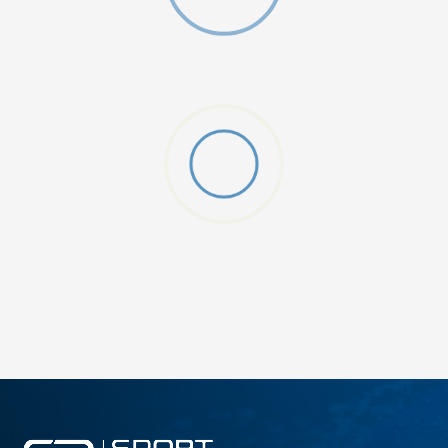
DODAJ U KORPU
128
140
176