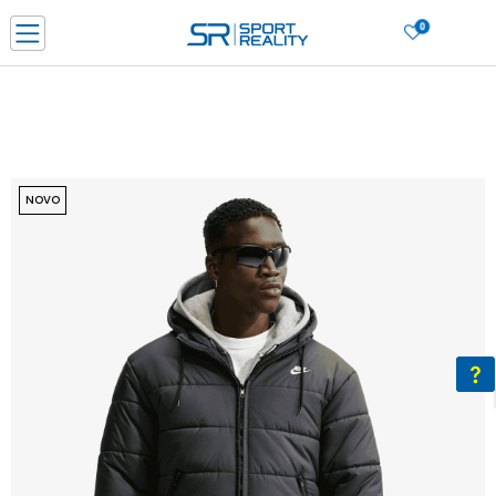
0
PORUČI ONLINE I UŠTEDI
PLAĆANJE NA RATE do 6 mjesečnih rata bez kamate
SAZNAJTE VIŠE
BESPLATNA ISPORUKA u BIH za sve kupovine u vrijednosti preko 99 KM
SAZNAJTE VIŠE
NOVO
CLICK & COLLECT Platite karticom online i preuzmite u prodavnici po vašem
izboru
SAZNAJTE VIŠE