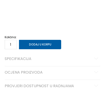
3XL
3XL
XS
XS
S
S
M
M
L
L
XL
XL
2XL
2XL
4XL
4XL
Količina:
DODAJ U KORPU
SPECIFIKACIJA
OCJENA PROIZVODA
PROVJERI DOSTUPNOST U RADNJAMA