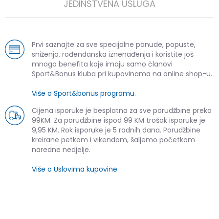
JEDINSTVENA USLUGA
Prvi saznajte za sve specijalne ponude, popuste,
sniženja, rođendanska iznenađenja i koristite još
mnogo benefita koje imaju samo članovi
Sport&Bonus kluba pri kupovinama na online shop-u.
Više o Sport&bonus programu
.
Cijena isporuke je besplatna za sve porudžbine preko
99KM. Za porudžbine ispod 99 KM trošak isporuke je
9,95 KM. Rok isporuke je 5 radnih dana. Porudžbine
kreirane petkom i vikendom, šaljemo početkom
naredne nedjelje.
Više o Uslovima kupovine
.
SLIČNI PROIZVODI