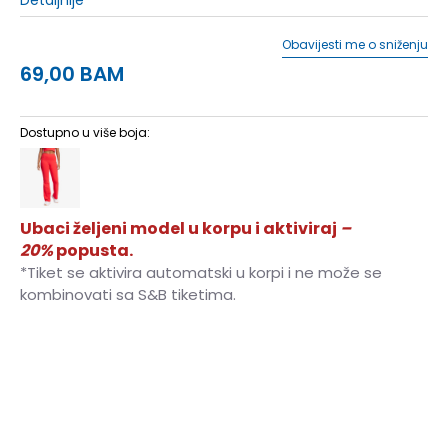
Obavijesti me o sniženju
69,00
BAM
Dostupno u više boja:
Ubaci željeni model u korpu i aktiviraj
–
20%
popusta.
*Tiket se aktivira automatski u korpi i ne može se
kombinovati sa S&B tiketima.
2XSS
2XS/S
2XS
2XS
XS
XS
XS/S
XS/S
S/S
S/S
S
S
ST
S-T
MT
M-T
M/S
M/S
M
M
L/S
L/S
L
L