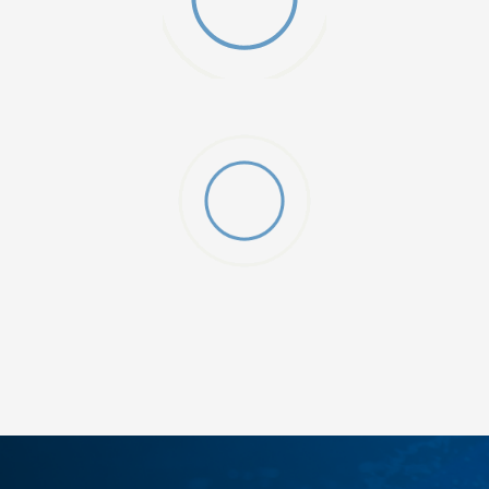
DODAJ U KORPU
S
M
2XL