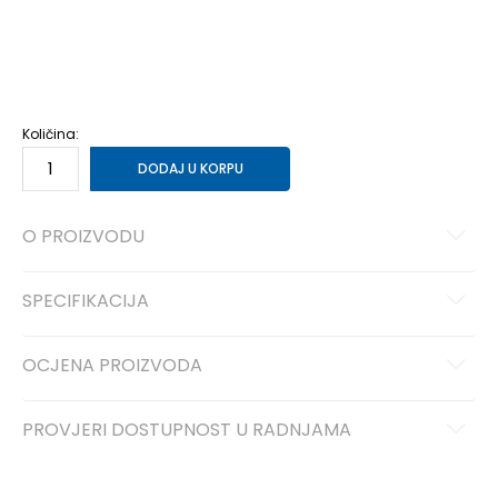
LT
L-T
XL/S
XL/S
XL
XL
XLT
XL-T
2XLS
2XL/S
2XLT
2XL-T
2XL
2XL
3XLT
3XLT
4XLT
4XLT
Količina:
DODAJ U KORPU
O PROIZVODU
SPECIFIKACIJA
OCJENA PROIZVODA
PROVJERI DOSTUPNOST U RADNJAMA