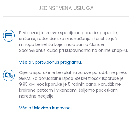
JEDINSTVENA USLUGA
Prvi saznajte za sve specijalne ponude, popuste,
sniženja, rođendanska iznenađenja i koristite još
mnogo benefita koje imaju samo članovi
Sport&Bonus kluba pri kupovinama na online shop-u.
Više o Sport&bonus programu
.
Cijena isporuke je besplatna za sve porudžbine preko
99KM. Za porudžbine ispod 99 KM trošak isporuke je
9,95 KM. Rok isporuke je 5 radnih dana. Porudžbine
kreirane petkom i vikendom, šaljemo početkom
naredne nedjelje.
Više o Uslovima kupovine
.
SLIČNI PROIZVODI