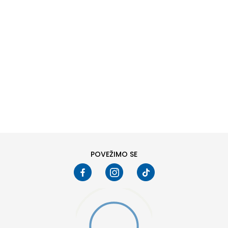
DODAJ U KORPU
S
M
2XL
POVEŽIMO SE