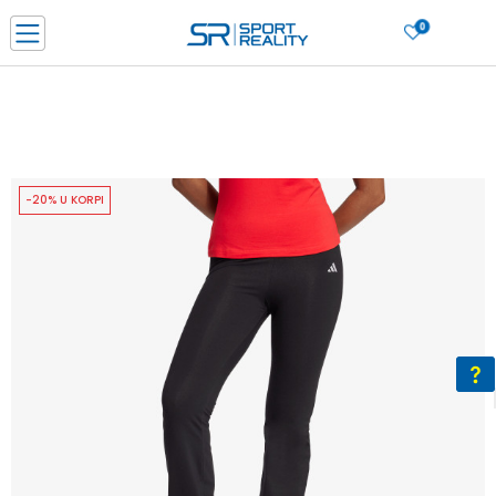
0
PORUČI ONLINE I UŠTEDI
PLAĆANJE NA RATE do 6 mjesečnih rata bez kamate
SAZNAJTE VIŠE
BESPLATNA ISPORUKA u BIH za sve kupovine u vrijednosti preko 99 KM
SAZNAJTE VIŠE
-20% U KORPI
CLICK & COLLECT Platite karticom online i preuzmite u prodavnici po vašem
izboru
SAZNAJTE VIŠE