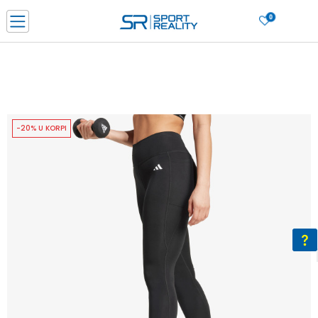
0
PORUČI ONLINE I UŠTEDI
PLAĆANJE NA RATE do 6 mjesečnih rata bez kamate
SAZNAJTE VIŠE
BESPLATNA ISPORUKA u BIH za sve kupovine u vrijednosti preko 99 KM
SAZNAJTE VIŠE
-20% U KORPI
CLICK & COLLECT Platite karticom online i preuzmite u prodavnici po vašem
izboru
SAZNAJTE VIŠE