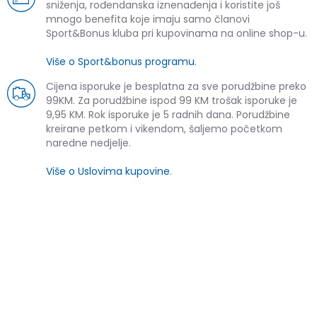
sniženja, rođendanska iznenađenja i koristite još
mnogo benefita koje imaju samo članovi
Sport&Bonus kluba pri kupovinama na online shop-u.
Više o Sport&bonus programu
.
Cijena isporuke je besplatna za sve porudžbine preko
99KM. Za porudžbine ispod 99 KM trošak isporuke je
9,95 KM. Rok isporuke je 5 radnih dana. Porudžbine
kreirane petkom i vikendom, šaljemo početkom
naredne nedjelje.
Više o Uslovima kupovine
.
SLIČNI PROIZVODI