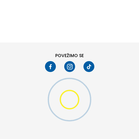
DODAJ U KORPU
S
M
2XL
POVEŽIMO SE