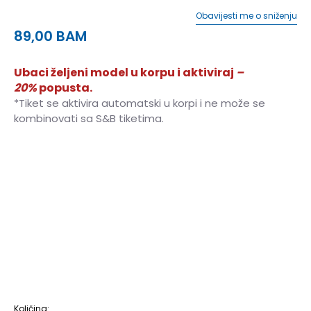
Obavijesti me o sniženju
89,00
BAM
Ubaci željeni model u korpu i aktiviraj
–
20%
popusta.
*Tiket se aktivira automatski u korpi i ne može se
kombinovati sa S&B tiketima.
2XSS
2XS-S
2XS
2XS
XS
XS
XS/S
XS/S
S/S
S/S
S
S
ST
S-T
MT
M-T
M/S
M/S
M
M
L/S
L/S
L
L
LT
L-T
XL/S
XL/S
XL
XL
XLT
XL-T
2XLS
2XL-S
2XLT
2XL-T
2XL
2XL
Količina: