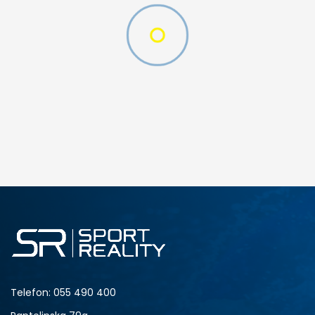
DODAJ U KORPU
SM
XL
Telefon:
055 490 400