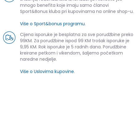
mnogo benefita koje imaju samo članovi
Sport&Bonus kluba pri kupovinama na online shop-u.
Više o Sport&bonus programu
.
Cijena isporuke je besplatna za sve porudžbine preko
99KM. Za porudžbine ispod 99 KM trošak isporuke je
9,95 KM. Rok isporuke je 5 radnih dana. Porudžbine
kreirane petkom i vikendom, šaljemo početkom
naredne nedjelje.
Više o Uslovima kupovine
.
SLIČNI PROIZVODI