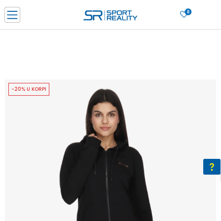
0
PORUČI ONLINE I UŠTEDI
PLAĆANJE NA RATE do 6 mjesečnih rata bez kamate
SAZNAJTE VIŠE
BESPLATNA ISPORUKA u BIH za sve kupovine u vrijednosti preko 99 KM
SAZNAJTE VIŠE
-20% U KORPI
CLICK & COLLECT Platite karticom online i preuzmite u prodavnici po vašem
izboru
SAZNAJTE VIŠE