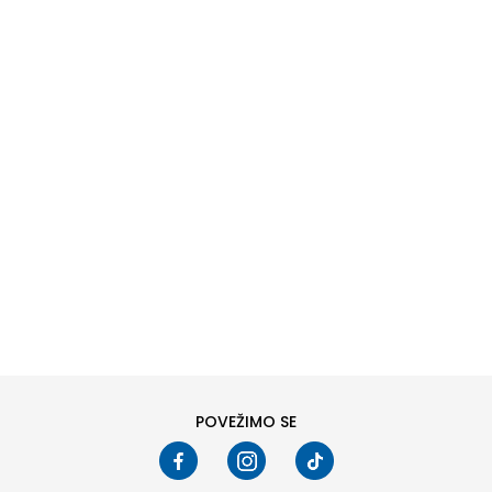
DODAJ U KORPU
L
XL
POVEŽIMO SE