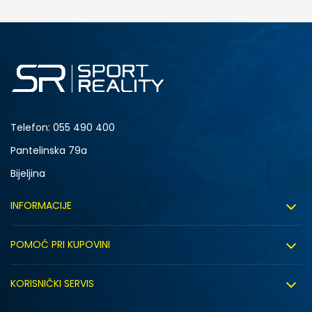
DODAJ U KORPU
L
XL
Telefon:
055 490 400
Pantelinska 79a
Bijeljina
INFORMACIJE
O nama
POMOĆ PRI KUPOVINI
Sport&Bonus program
Uslovi korištenja
Sport&Bonus pravila
KORISNIČKI SERVIS
Uslovi prodaje
Click&Collect