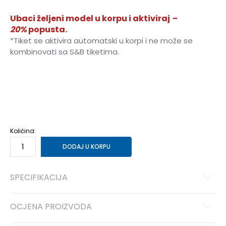
Ubaci željeni model u korpu i aktiviraj
–
20%
popusta.
*Tiket se aktivira automatski u korpi i ne može se
kombinovati sa S&B tiketima.
XS
XS
S
S
M
M
L
L
XL
XL
Količina:
DODAJ U KORPU
SPECIFIKACIJA
OCJENA PROIZVODA