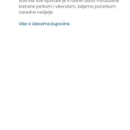
9,95 KM. Rok isporuke je 5 radnih dana. Porudžbine
kreirane petkom i vikendom, šaljemo početkom
naredne nedjelje.
Više o Uslovima kupovine
.
SLIČNI PROIZVODI