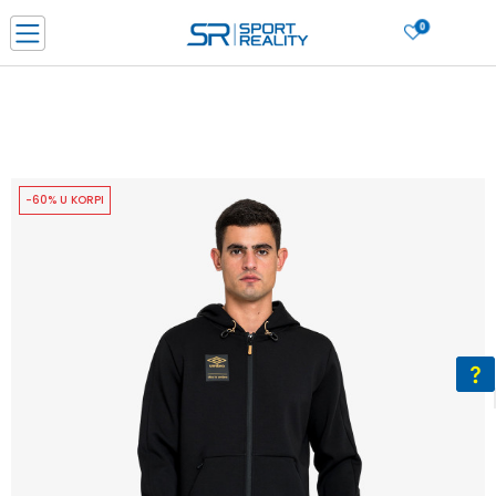
0
PORUČI ONLINE I UŠTEDI
PLAĆANJE NA RATE do 6 mjesečnih rata bez kamate
SAZNAJTE VIŠE
BESPLATNA ISPORUKA u BIH za sve kupovine u vrijednosti preko 99 KM
SAZNAJTE VIŠE
-60% U KORPI
CLICK & COLLECT Platite karticom online i preuzmite u prodavnici po vašem
izboru
SAZNAJTE VIŠE