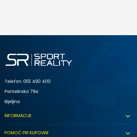
DODAJ U KORPU
M
L
Telefon:
055 490 400
Pantelinska 79a
Bijeljina
INFORMACIJE
O nama
POMOĆ PRI KUPOVINI