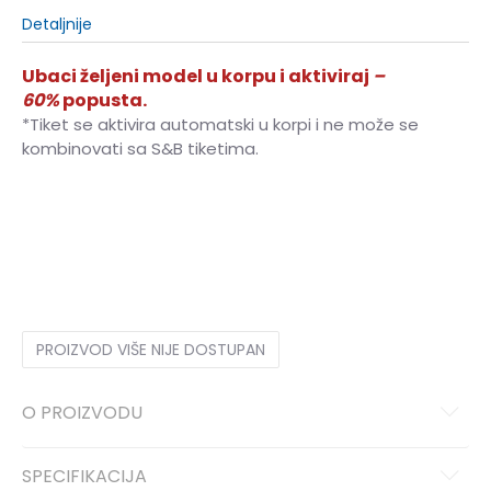
Detaljnije
Ubaci željeni model u korpu i aktiviraj
–
60%
popusta.
*Tiket se aktivira automatski u korpi i ne može se
kombinovati sa S&B tiketima.
3XL
3XL
S
S
M
M
L
L
XL
XL
2XL
2XL
PROIZVOD VIŠE NIJE DOSTUPAN
O PROIZVODU
SPECIFIKACIJA