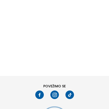
SHIRT
DODAJ U KORPU
M
L
POVEŽIMO SE