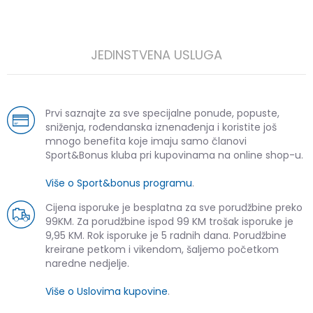
JEDINSTVENA USLUGA
Prvi saznajte za sve specijalne ponude, popuste,
sniženja, rođendanska iznenađenja i koristite još
mnogo benefita koje imaju samo članovi
Sport&Bonus kluba pri kupovinama na online shop-u.
Više o Sport&bonus programu
.
Cijena isporuke je besplatna za sve porudžbine preko
99KM. Za porudžbine ispod 99 KM trošak isporuke je
9,95 KM. Rok isporuke je 5 radnih dana. Porudžbine
kreirane petkom i vikendom, šaljemo početkom
naredne nedjelje.
Više o Uslovima kupovine
.