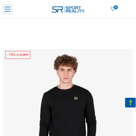
0
PORUČI ONLINE I UŠTEDI
PLAĆANJE NA RATE do 6 mjesečnih rata bez kamate
SAZNAJTE VIŠE
BESPLATNA ISPORUKA u BIH za sve kupovine u vrijednosti preko 99 KM
SAZNAJTE VIŠE
-70% U KORPI
CLICK & COLLECT Platite karticom online i preuzmite u prodavnici po vašem
izboru
SAZNAJTE VIŠE