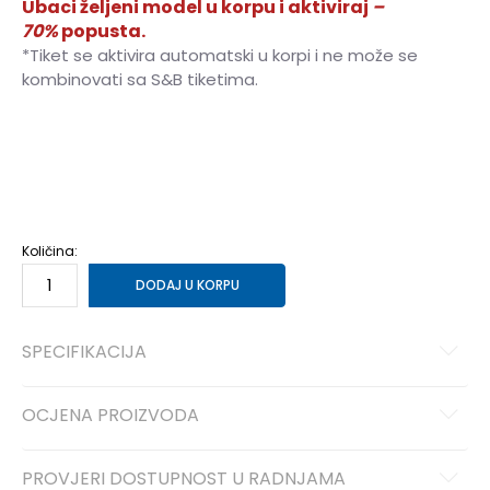
Ubaci željeni model u korpu i aktiviraj
–
70%
popusta.
*Tiket se aktivira automatski u korpi i ne može se
kombinovati sa S&B tiketima.
S
S
M
M
L
L
XL
XL
2XL
2XL
Količina:
DODAJ U KORPU
SPECIFIKACIJA
OCJENA PROIZVODA
PROVJERI DOSTUPNOST U RADNJAMA