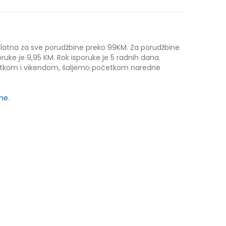
platna za sve porudžbine preko 99KM. Za porudžbine
ruke je 9,95 KM. Rok isporuke je 5 radnih dana.
etkom i vikendom, šaljemo početkom naredne
ine
.