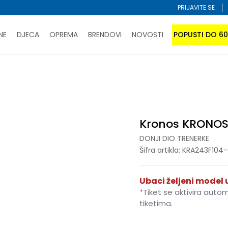
PRIJAVITE SE
NE
DJECA
OPREMA
BRENDOVI
NOVOSTI
POPUSTI DO 6
PORUČI ONLINE I UŠTEDI
ĆANJE NA RATE do 6 mjesečnih rata bez kamate
SAZNAJTE 
onji dio trenerke
Kronos KRONOS FEMALE OPEN HEM PANTS
SPORUKA u BIH za sve kupovine u vrijednosti preko 99 KM
atite karticom online i preuzmite u prodavnici po vašem 
Kronos KRONOS
DONJI DIO TRENERKE
Šifra artikla:
KRA243F104-
Ubaci željeni model u
*Tiket se aktivira auto
tiketima.