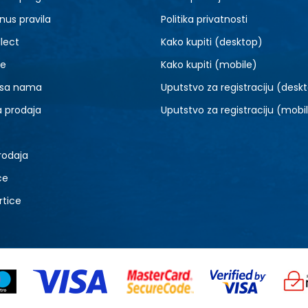
nus pravila
Politika privatnosti
lect
Kako kupiti (desktop)
je
Kako kupiti (mobile)
 sa nama
Uputstvo za registraciju (desk
a prodaja
Uputstvo za registraciju (mobi
rodaja
ce
rtice