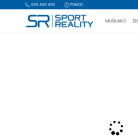
055 490 400
POMOĆ
MUŠKARCI
ŽE
PLA
Sport Reality
Proizvodi
Tekstil
Donji dijelovi trenerke
D
BESPLATNA I
CLICK & COLLECT Pl
-80% U KORPI