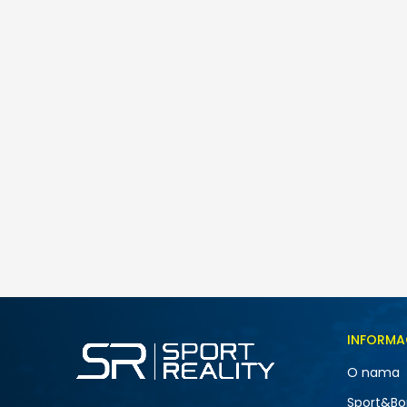
Puma Evostripe
115,00
BAM
Veličina
INFORMA
S
O nama
2XL
NOVO
Sport&Bo