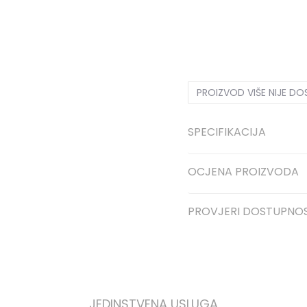
XS
XS
S
S
M
M
L
L
PROIZVOD VIŠE NIJE D
SPECIFIKACIJA
OCJENA PROIZVODA
PROVJERI DOSTUPNO
JEDINSTVENA USLUGA