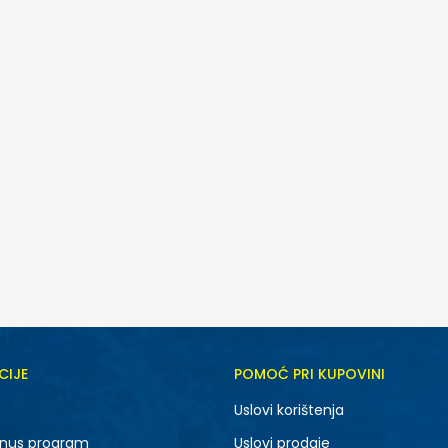
CIJE
POMOĆ PRI KUPOVINI
M
L
Uslovi korištenja
nus program
Uslovi prodaje