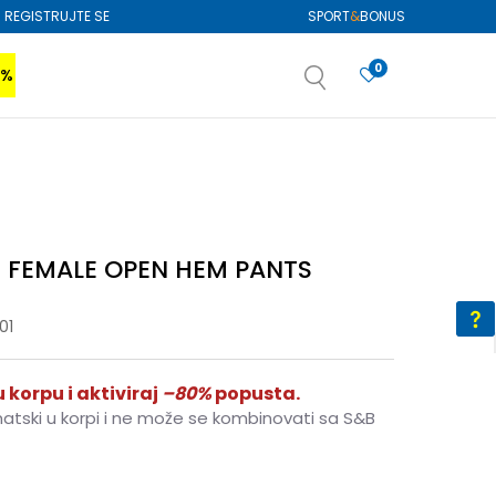
REGISTRUJTE SE
SPORT
&
BONUS
0
0%
VIŠE
SAZNAJTE VIŠE
izboru
SAZNAJTE VIŠE
 FEMALE OPEN HEM PANTS
01
 korpu i aktiviraj
–80%
popusta.
matski u korpi i ne može se kombinovati sa S&B