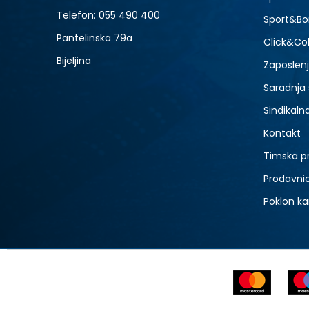
Telefon:
055 490 400
Sport&Bo
Pantelinska 79a
Click&Col
Bijeljina
Zaposlen
Saradnja
Sindikaln
Kontakt
Timska p
Prodavni
Poklon ka