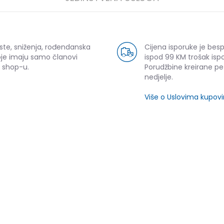
ste, sniženja, rođendanska
Cijena isporuke je bes
oje imaju samo članovi
ispod 99 KM trošak ispo
 shop-u.
Porudžbine kreirane p
nedjelje.
Više o Uslovima kupov
SLIČNI PROIZVODI