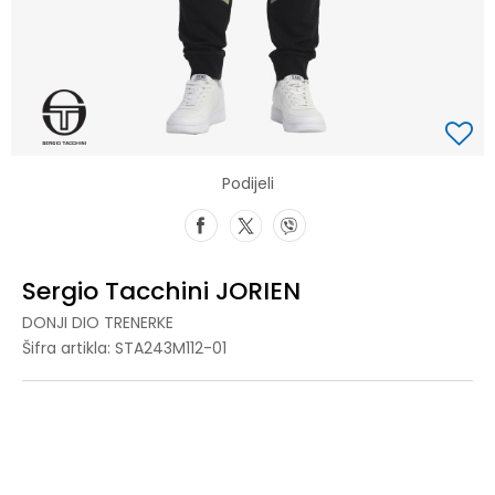
Podijeli
Sergio Tacchini JORIEN
DONJI DIO TRENERKE
Šifra artikla:
STA243M112-01
3XL
3XL
S
S
M
M
L
L
XL
XL
2XL
2XL