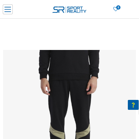
0
PORUČI ONLINE I UŠTEDI
PLAĆANJE NA RATE do 6 mjesečnih rata bez kamate
SAZNAJTE VIŠE
BESPLATNA ISPORUKA u BIH za sve kupovine u vrijednosti preko 99 KM
SAZNAJTE VIŠE
CLICK & COLLECT Platite karticom online i preuzmite u prodavnici po vašem
izboru
SAZNAJTE VIŠE