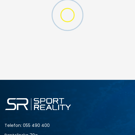
D CFF PNT
DODAJ U KORPU
M
L
Telefon:
055 490 400