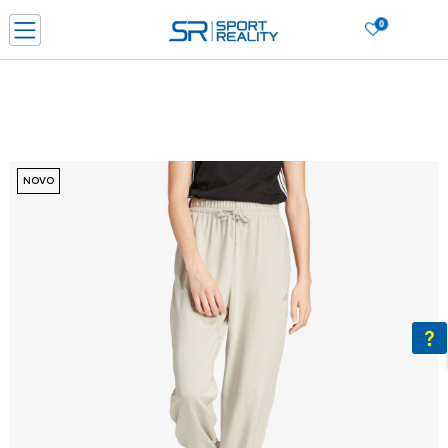
0
PORUČI ONLINE I UŠTEDI
PLAĆANJE NA RATE do 6 mjesečnih rata bez kamate
SAZNAJTE VIŠE
BESPLATNA ISPORUKA u BIH za sve kupovine u vrijednosti preko 99 KM
SAZNAJTE VIŠE
NOVO
CLICK & COLLECT Platite karticom online i preuzmite u prodavnici po vašem
izboru
SAZNAJTE VIŠE