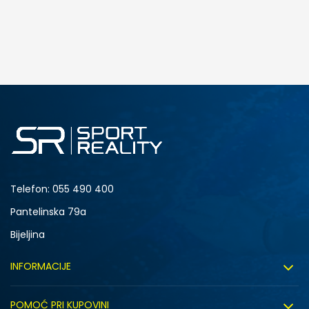
DODAJ U KORPU
M
L
Telefon:
055 490 400
Pantelinska 79a
Bijeljina
INFORMACIJE
O nama
POMOĆ PRI KUPOVINI