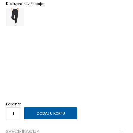
Dostupno u više boja:
2XSS
2XS-S
2XS
2XS
XS
XS
XS/S
XS/S
S/S
S/S
S
S
ST
S-T
MT
M-T
M/S
M/S
M
M
L/S
L/S
L
L
LT
L-T
XL/S
XL/S
XL
XL
XLT
XL-T
2XLS
2XL-S
2XLT
2XL-T
2XL
2XL
Količina:
DODAJ U KORPU
SPECIFIKACIJA