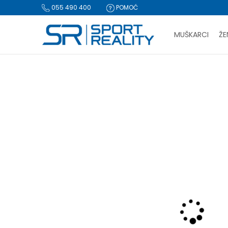
055 490 400
POMOĆ
MUŠKARCI
ŽE
PLA
Sport Reality
Proizvodi
Tekstil
Donji dijelovi trenerke
D
BESPLATNA I
CLICK & COLLECT Pl
NOVO