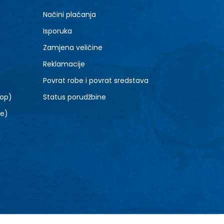
XL
Načini plaćanja
Isporuka
Zamjena veličine
Reklamacije
Povrat robe i povrat sredstava
top)
Status porudžbine
le)