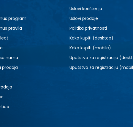
M
L
Uslovi korištenja
nus program
Uslovi prodaje
nus pravila
Politika privatnosti
lect
Kako kupiti (desktop)
je
Kako kupiti (mobile)
 sa nama
Uputstvo za registraciju (desk
a prodaja
Uputstvo za registraciju (mobi
rodaja
ce
rtice