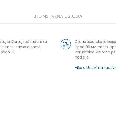
JEDINSTVENA USLUGA
ste, sniženja, rođendanska
Cijena isporuke je bes
oje imaju samo članovi
ispod 99 KM trošak ispo
 shop-u.
Porudžbine kreirane p
nedjelje.
Više o Uslovima kupov
SLIČNI PROIZVODI