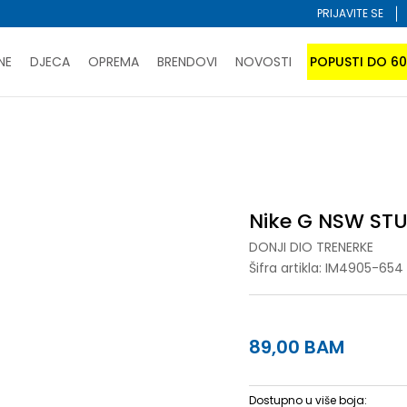
PRIJAVITE SE
NE
DJECA
OPREMA
BRENDOVI
NOVOSTI
POPUSTI DO 6
PORUČI ONLINE I UŠTEDI
ĆANJE NA RATE do 6 mjesečnih rata bez kamate
SAZNAJTE 
onji dio trenerke
Nike G NSW STUDIO FLC LOOSE PNT LBR
SPORUKA u BIH za sve kupovine u vrijednosti preko 99 KM
atite karticom online i preuzmite u prodavnici po vašem 
Nike G NSW STU
DONJI DIO TRENERKE
Šifra artikla:
IM4905-654
89,00
BAM
Dostupno u više boja: