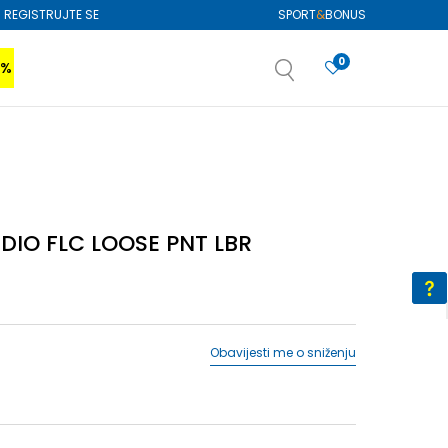
REGISTRUJTE SE
SPORT
&
BONUS
0
0%
VIŠE
SAZNAJTE VIŠE
izboru
SAZNAJTE VIŠE
DIO FLC LOOSE PNT LBR
Obavijesti me o sniženju