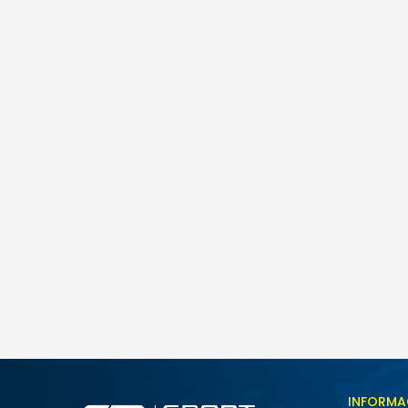
Puma Evostripe
115,00
BAM
Veličina
INFORMA