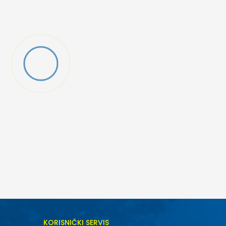
DODAJ U KORPU
KORISNIČKI SERVIS