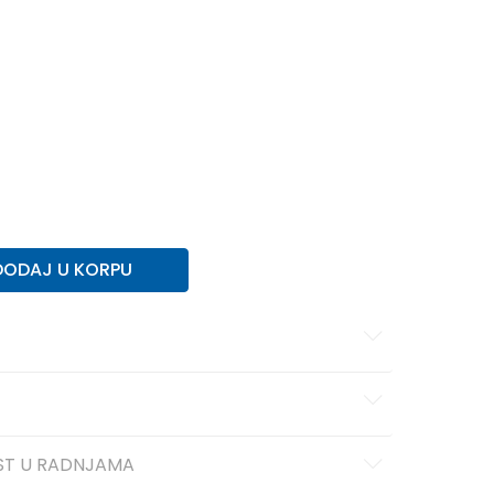
11-12g.
L
12-13g.
XL
14-15g.
DODAJ U KORPU
ST U RADNJAMA