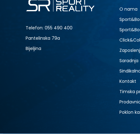
S
O nama
2XL
NOVO
Sport&Bo
Telefon:
055 490 400
Sport&Bo
Pantelinska 79a
Click&Col
Bijeljina
Zaposlen
Saradnja
Sindikaln
Kontakt
Timska p
Prodavni
Poklon ka