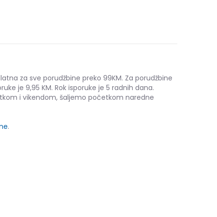
platna za sve porudžbine preko 99KM. Za porudžbine
ruke je 9,95 KM. Rok isporuke je 5 radnih dana.
etkom i vikendom, šaljemo početkom naredne
ine
.