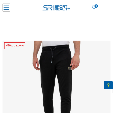
0
PORUČI ONLINE I UŠTEDI
PLAĆANJE NA RATE do 6 mjesečnih rata bez kamate
SAZNAJTE VIŠE
BESPLATNA ISPORUKA u BIH za sve kupovine u vrijednosti preko 99 KM
SAZNAJTE VIŠE
-50% U KORPI
CLICK & COLLECT Platite karticom online i preuzmite u prodavnici po vašem
izboru
SAZNAJTE VIŠE