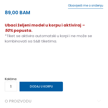
Obavijesti me o sniženju
89,00
BAM
Ubaci željeni model u korpu i aktiviraj
–
50%
popusta.
*Tiket se aktivira automatski u korpi i ne može se
kombinovati sa S&B tiketima.
3XL
3XL
S
S
M
M
L
L
XL
XL
2XL
2XL
Količina:
DODAJ U KORPU
O PROIZVODU