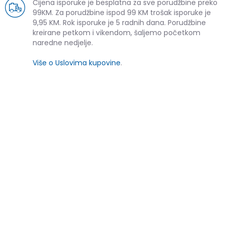
Cijena isporuke je besplatna za sve porudžbine preko
99KM. Za porudžbine ispod 99 KM trošak isporuke je
9,95 KM. Rok isporuke je 5 radnih dana. Porudžbine
kreirane petkom i vikendom, šaljemo početkom
naredne nedjelje.
Više o Uslovima kupovine
.
SLIČNI PROIZVODI