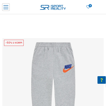
0
PORUČI ONLINE I UŠTEDI
PLAĆANJE NA RATE do 6 mjesečnih rata bez kamate
SAZNAJTE VIŠE
BESPLATNA ISPORUKA u BIH za sve kupovine u vrijednosti preko 99 KM
SAZNAJTE VIŠE
-50% U KORPI
CLICK & COLLECT Platite karticom online i preuzmite u prodavnici po vašem
izboru
SAZNAJTE VIŠE