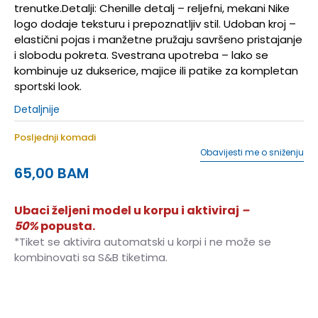
trenutke.Detalji: Chenille detalj – reljefni, mekani Nike
logo dodaje teksturu i prepoznatljiv stil. Udoban kroj –
elastični pojas i manžetne pružaju savršeno pristajanje
i slobodu pokreta. Svestrana upotreba – lako se
kombinuje uz dukserice, majice ili patike za kompletan
sportski look.
Detaljnije
Posljednji komadi
Obavijesti me o sniženju
65,00
BAM
Ubaci željeni model u korpu i aktiviraj
–
50%
popusta.
*Tiket se aktivira automatski u korpi i ne može se
kombinovati sa S&B tiketima.