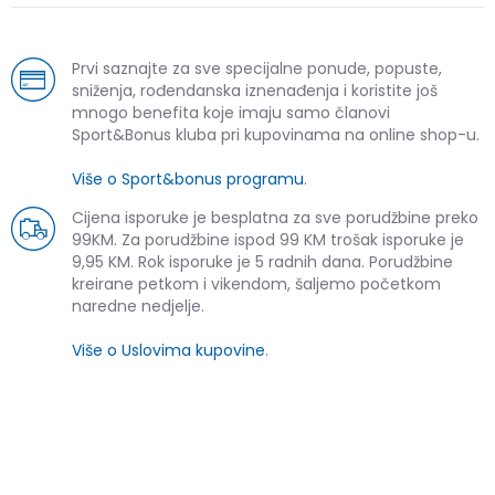
Prvi saznajte za sve specijalne ponude, popuste,
sniženja, rođendanska iznenađenja i koristite još
mnogo benefita koje imaju samo članovi
Sport&Bonus kluba pri kupovinama na online shop-u.
Više o Sport&bonus programu
.
Cijena isporuke je besplatna za sve porudžbine preko
99KM. Za porudžbine ispod 99 KM trošak isporuke je
9,95 KM. Rok isporuke je 5 radnih dana. Porudžbine
kreirane petkom i vikendom, šaljemo početkom
naredne nedjelje.
Više o Uslovima kupovine
.
SLIČNI PROIZVODI