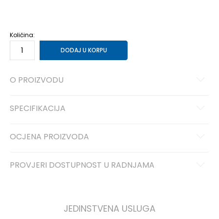
4
3-4g.
5
4-5g.
6
5-6g.
7
6-7g.
Količina:
DODAJ U KORPU
O PROIZVODU
SPECIFIKACIJA
OCJENA PROIZVODA
PROVJERI DOSTUPNOST U RADNJAMA
JEDINSTVENA USLUGA