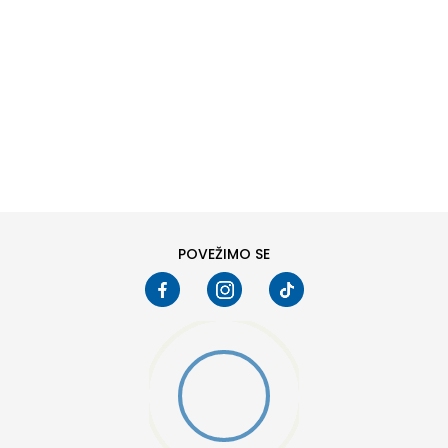
DODAJ U KORPU
L
XL
POVEŽIMO SE