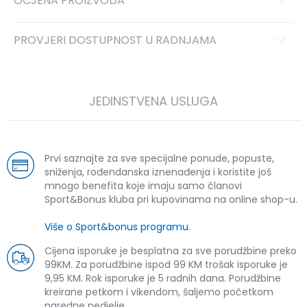
OCJENA PROIZVODA
PROVJERI DOSTUPNOST U RADNJAMA
JEDINSTVENA USLUGA
Prvi saznajte za sve specijalne ponude, popuste,
sniženja, rođendanska iznenađenja i koristite još
mnogo benefita koje imaju samo članovi
Sport&Bonus kluba pri kupovinama na online shop-u.
Više o Sport&bonus programu
.
Cijena isporuke je besplatna za sve porudžbine preko
99KM. Za porudžbine ispod 99 KM trošak isporuke je
9,95 KM. Rok isporuke je 5 radnih dana. Porudžbine
kreirane petkom i vikendom, šaljemo početkom
naredne nedjelje.