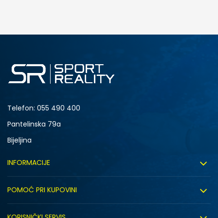
DODAJ U KORPU
M
L
Telefon:
055 490 400
Pantelinska 79a
Bijeljina
INFORMACIJE
O nama
POMOĆ PRI KUPOVINI
Sport&Bonus program
Uslovi korištenja
Sport&Bonus pravila
KORISNIČKI SERVIS