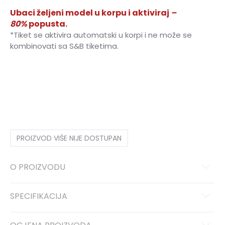
Ubaci željeni model u korpu i aktiviraj
–
80%
popusta.
*Tiket se aktivira automatski u korpi i ne može se
kombinovati sa S&B tiketima.
XS
XS
S
S
M
M
L
L
XL
XL
PROIZVOD VIŠE NIJE DOSTUPAN
O PROIZVODU
SPECIFIKACIJA