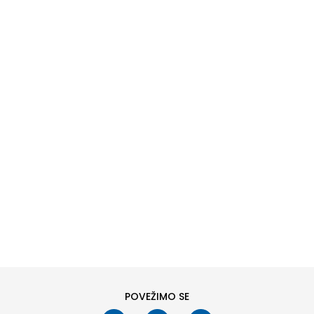
DODAJ U KORPU
L
XL
POVEŽIMO SE