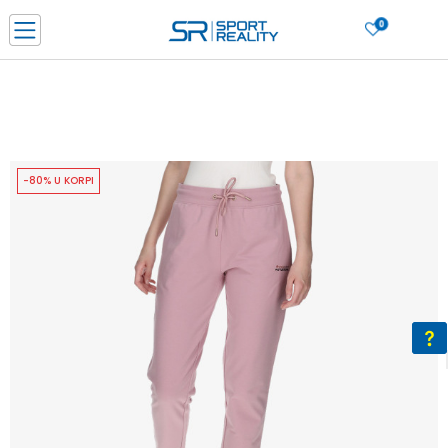
0
PORUČI ONLINE I UŠTEDI
PLAĆANJE NA RATE do 6 mjesečnih rata bez kamate
SAZNAJTE VIŠE
BESPLATNA ISPORUKA u BIH za sve kupovine u vrijednosti preko 99 KM
SAZNAJTE VIŠE
-80% U KORPI
CLICK & COLLECT Platite karticom online i preuzmite u prodavnici po vašem
izboru
SAZNAJTE VIŠE