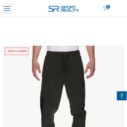
0
PORUČI ONLINE I UŠTEDI
PLAĆANJE NA RATE do 6 mjesečnih rata bez kamate
SAZNAJTE VIŠE
BESPLATNA ISPORUKA u BIH za sve kupovine u vrijednosti preko 99 KM
SAZNAJTE VIŠE
-30% U KORPI
CLICK & COLLECT Platite karticom online i preuzmite u prodavnici po vašem
izboru
SAZNAJTE VIŠE