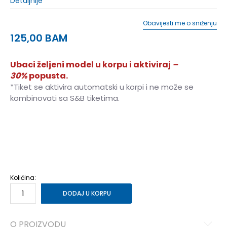
Detaljnije
Obavijesti me o sniženju
125,00
BAM
Ubaci željeni model u korpu i aktiviraj
–
30%
popusta.
*Tiket se aktivira automatski u korpi i ne može se
kombinovati sa S&B tiketima.
S
S
M
M
L
L
XL
XL
2XL
2XL
Količina:
DODAJ U KORPU
O PROIZVODU