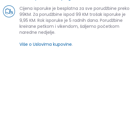
Cijena isporuke je besplatna za sve porudžbine preko
99KM. Za porudžbine ispod 99 KM trošak isporuke je
9,95 KM. Rok isporuke je 5 radnih dana. Porudžbine
kreirane petkom i vikendom, šaljemo početkom
naredne nedjelje.
Više o Uslovima kupovine
.
SLIČNI PROIZVODI