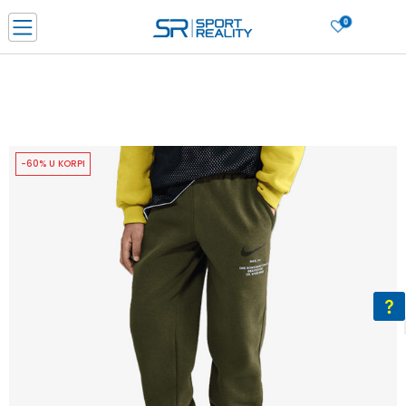
0
PORUČI ONLINE I UŠTEDI
PLAĆANJE NA RATE do 6 mjesečnih rata bez kamate
SAZNAJTE VIŠE
BESPLATNA ISPORUKA u BIH za sve kupovine u vrijednosti preko 99 KM
SAZNAJTE VIŠE
-60% U KORPI
CLICK & COLLECT Platite karticom online i preuzmite u prodavnici po vašem
izboru
SAZNAJTE VIŠE