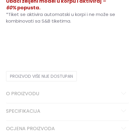
Ubaci željeni model u korpu i aktiviraj
–
60%
popusta.
*Tiket se aktivira automatski u korpi i ne može se
kombinovati sa S&B tiketima.
XS
7-8g.
S
9-10g.
M
11-12g.
L
12-13g.
XL
14-15g.
PROIZVOD VIŠE NIJE DOSTUPAN
O PROIZVODU
SPECIFIKACIJA
OCJENA PROIZVODA