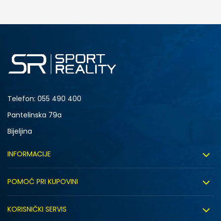
DODAJ U KORPU
M
L
Telefon:
055 490 400
Pantelinska 79a
Bijeljina
INFORMACIJE
O nama
POMOĆ PRI KUPOVINI
Sport&Bonus program
Uslovi korištenja
Sport&Bonus pravila
KORISNIČKI SERVIS
Uslovi prodaje