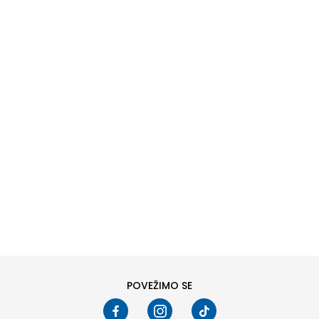
DODAJ U KORPU
L
XL
POVEŽIMO SE