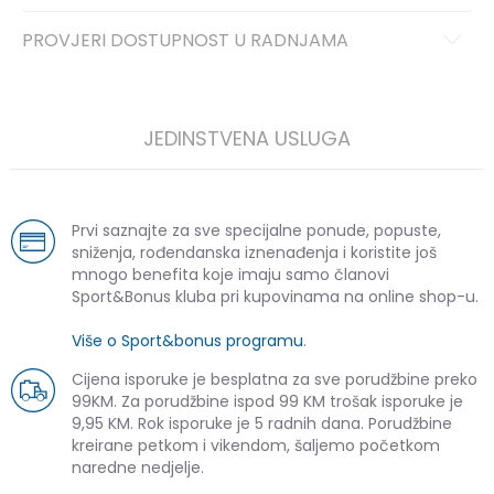
PROVJERI DOSTUPNOST U RADNJAMA
JEDINSTVENA USLUGA
Prvi saznajte za sve specijalne ponude, popuste,
sniženja, rođendanska iznenađenja i koristite još
mnogo benefita koje imaju samo članovi
Sport&Bonus kluba pri kupovinama na online shop-u.
Više o Sport&bonus programu
.
Cijena isporuke je besplatna za sve porudžbine preko
99KM. Za porudžbine ispod 99 KM trošak isporuke je
9,95 KM. Rok isporuke je 5 radnih dana. Porudžbine
kreirane petkom i vikendom, šaljemo početkom
naredne nedjelje.