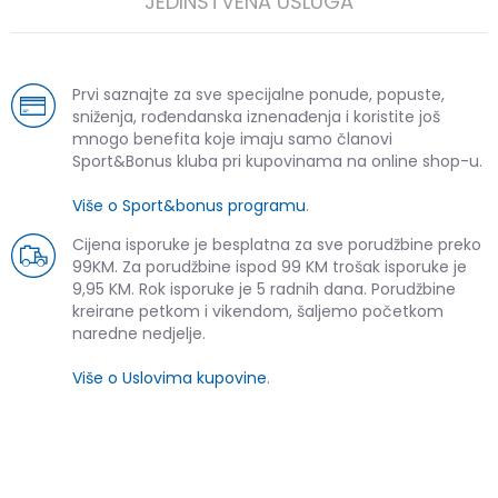
JEDINSTVENA USLUGA
Prvi saznajte za sve specijalne ponude, popuste,
sniženja, rođendanska iznenađenja i koristite još
mnogo benefita koje imaju samo članovi
Sport&Bonus kluba pri kupovinama na online shop-u.
Više o Sport&bonus programu
.
Cijena isporuke je besplatna za sve porudžbine preko
99KM. Za porudžbine ispod 99 KM trošak isporuke je
9,95 KM. Rok isporuke je 5 radnih dana. Porudžbine
kreirane petkom i vikendom, šaljemo početkom
naredne nedjelje.
Više o Uslovima kupovine
.
SLIČNI PROIZVODI