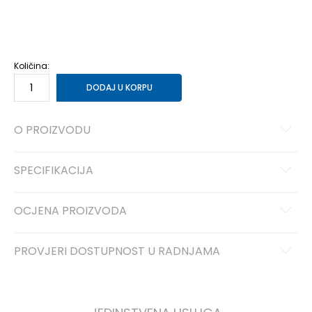
XS
XS
S
S
M
M
L
L
XL
XL
Količina:
DODAJ U KORPU
O PROIZVODU
SPECIFIKACIJA
OCJENA PROIZVODA
PROVJERI DOSTUPNOST U RADNJAMA