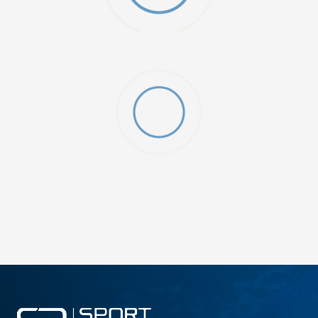
DODAJ U KORPU
M
L