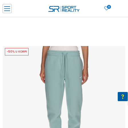
0
PORUČI ONLINE I UŠTEDI
PLAĆANJE NA RATE do 6 mjesečnih rata bez kamate
SAZNAJTE VIŠE
BESPLATNA ISPORUKA u BIH za sve kupovine u vrijednosti preko 99 KM
SAZNAJTE VIŠE
-50% U KORPI
CLICK & COLLECT Platite karticom online i preuzmite u prodavnici po vašem
izboru
SAZNAJTE VIŠE