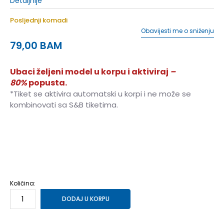
Detaljnije
Posljednji komadi
Obavijesti me o sniženju
79,00
BAM
Ubaci željeni model u korpu i aktiviraj
–
80%
popusta.
*Tiket se aktivira automatski u korpi i ne može se
kombinovati sa S&B tiketima.
3XL
3XL
S
S
M
M
L
L
XL
XL
2XL
2XL
Količina:
DODAJ U KORPU