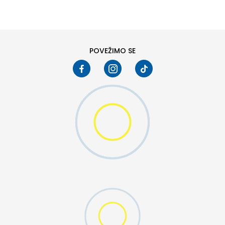
M
L
POVEŽIMO SE
T