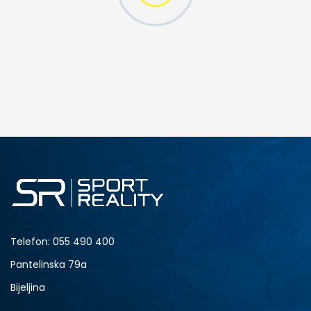
DODAJ U KORPU
M
XL
Telefon:
055 490 400
Pantelinska 79a
Bijeljina