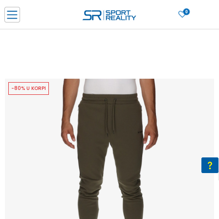
0
PORUČI ONLINE I UŠTEDI
PLAĆANJE NA RATE do 6 mjesečnih rata bez kamate
SAZNAJTE VIŠE
BESPLATNA ISPORUKA u BIH za sve kupovine u vrijednosti preko 99 KM
SAZNAJTE VIŠE
-80% U KORPI
CLICK & COLLECT Platite karticom online i preuzmite u prodavnici po vašem
izboru
SAZNAJTE VIŠE