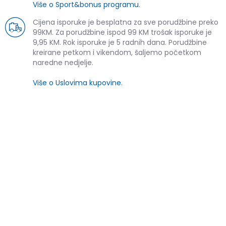
Više o Sport&bonus programu
.
Cijena isporuke je besplatna za sve porudžbine preko
99KM. Za porudžbine ispod 99 KM trošak isporuke je
9,95 KM. Rok isporuke je 5 radnih dana. Porudžbine
kreirane petkom i vikendom, šaljemo početkom
naredne nedjelje.
Više o Uslovima kupovine
.
SLIČNI PROIZVODI