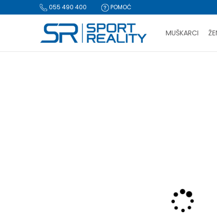
055 490 400
POMOĆ
MUŠKARCI
ŽE
PLA
Sport Reality
Proizvodi
Tekstil
Donji dijelovi trenerke
D
BESPLATNA I
CLICK & COLLECT Pl
-40% U KORPI