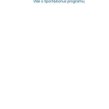
Više o Sport&bonus programu
.
Pod
-30% U KORPI