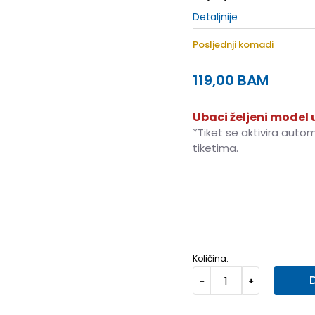
Detaljnije
Posljednji komadi
119,00
BAM
Ubaci željeni model u
*Tiket se aktivira auto
tiketima.
3XL
3XL
XS
XS
S
S
Količina: