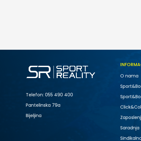
Nike Club
Posljednji komadi
439,00
BAM
Veličina
INFORMA
3XL
O nama
L
-40% U KORPI
Sport&Bo
Telefon:
055 490 400
Sport&Bo
Pantelinska 79a
Click&Col
Bijeljina
Zaposlen
Saradnja
Sindikaln