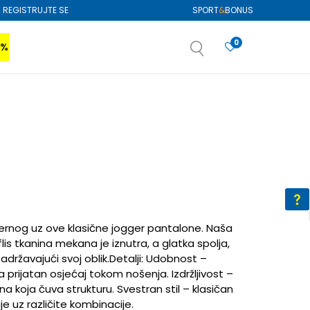
REGISTRUJTE SE
SPORT
&
BONUS
0
0%
VIŠE
SAZNAJTE VIŠE
izboru
SAZNAJTE VIŠE
žernog uz ove klasične jogger pantalone. Naša
is tkanina mekana je iznutra, a glatka spolja,
zadržavajući svoj oblik.Detalji: Udobnost –
prijatan osjećaj tokom nošenja. Izdržljivost –
na koja čuva strukturu. Svestran stil – klasičan
je uz različite kombinacije.