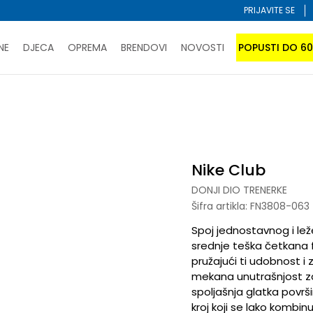
PRIJAVITE SE
NE
DJECA
OPREMA
BRENDOVI
NOVOSTI
POPUSTI DO 6
PORUČI ONLINE I UŠTEDI
ĆANJE NA RATE do 6 mjesečnih rata bez kamate
SAZNAJTE 
onji dio trenerke
Nike Club
SPORUKA u BIH za sve kupovine u vrijednosti preko 99 KM
atite karticom online i preuzmite u prodavnici po vašem 
Nike Club
DONJI DIO TRENERKE
Šifra artikla:
FN3808-063
Spoj jednostavnog i le
srednje teška četkana fl
pružajući ti udobnost i 
mekana unutrašnjost za 
spoljašnja glatka površi
kroj koji se lako kombinu