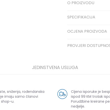
O PROIZVODU
SPECIFIKACIJA
OCJENA PROIZVODA
PROVJERI DOSTUPNO
JEDINSTVENA USLUGA
ste, sniženja, rođendanska
Cijena isporuke je bes
oje imaju samo članovi
ispod 99 KM trošak ispo
 shop-u.
Porudžbine kreirane p
nedjelje.