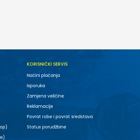
DODAJ U KORPU
KORISNIČKI SERVIS
M
Načini plaćanja
Isporuka
Zamjena veličine
Reklamacije
Povrat robe i povrat sredstava
top)
Status porudžbine
le)