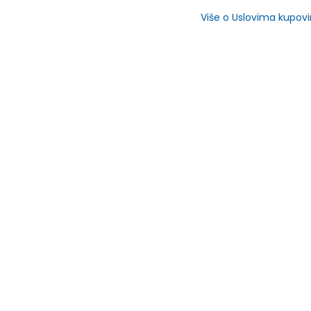
Više o Uslovima kupov
SLIČNI PROIZVODI
ijeli