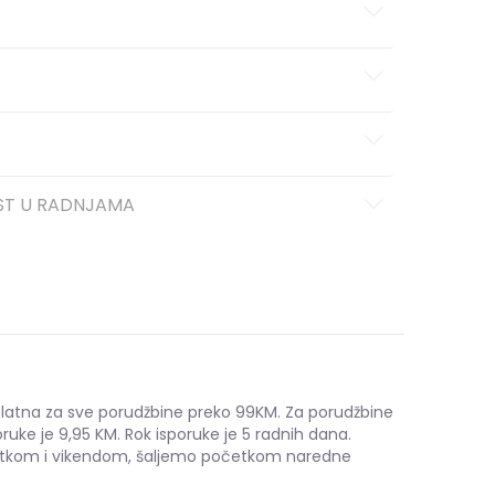
ST U RADNJAMA
platna za sve porudžbine preko 99KM. Za porudžbine
ruke je 9,95 KM. Rok isporuke je 5 radnih dana.
etkom i vikendom, šaljemo početkom naredne