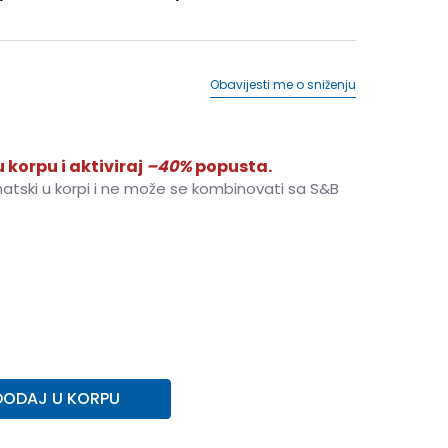
Obavijesti me o sniženju
 korpu i aktiviraj
–40%
popusta.
matski u korpi i ne može se kombinovati sa S&B
M
M
L
L
XL
XL
2XL
2XL
DODAJ U KORPU