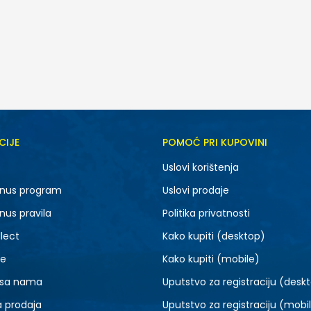
CIJE
POMOĆ PRI KUPOVINI
XS
S
Uslovi korištenja
XL
2XL
nus program
Uslovi prodaje
nus pravila
Politika privatnosti
lect
Kako kupiti (desktop)
je
Kako kupiti (mobile)
 sa nama
Uputstvo za registraciju (desk
a prodaja
Uputstvo za registraciju (mobi