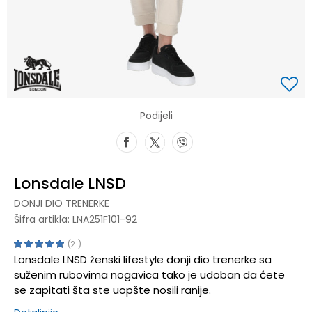
Podijeli
Lonsdale LNSD
DONJI DIO TRENERKE
Šifra artikla:
LNA251F101-92
2
Lonsdale LNSD ženski lifestyle donji dio trenerke sa
suženim rubovima nogavica tako je udoban da ćete
se zapitati šta ste uopšte nosili ranije.