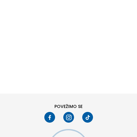
DODAJ U KORPU
L
XL
POVEŽIMO SE