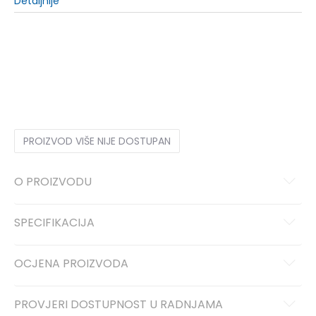
Detaljnije
XS
XS
S
S
M
M
L
L
XL
XL
PROIZVOD VIŠE NIJE DOSTUPAN
O PROIZVODU
SPECIFIKACIJA
OCJENA PROIZVODA
PROVJERI DOSTUPNOST U RADNJAMA