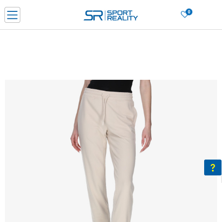
0
PORUČI ONLINE I UŠTEDI
PLAĆANJE NA RATE do 6 mjesečnih rata bez kamate
SAZNAJTE VIŠE
BESPLATNA ISPORUKA u BIH za sve kupovine u vrijednosti preko 99 KM
SAZNAJTE VIŠE
CLICK & COLLECT Platite karticom online i preuzmite u prodavnici po vašem
izboru
SAZNAJTE VIŠE