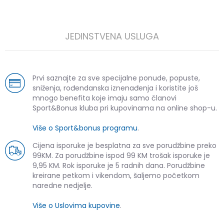
JEDINSTVENA USLUGA
Prvi saznajte za sve specijalne ponude, popuste,
sniženja, rođendanska iznenađenja i koristite još
mnogo benefita koje imaju samo članovi
Sport&Bonus kluba pri kupovinama na online shop-u.
Više o Sport&bonus programu
.
Cijena isporuke je besplatna za sve porudžbine preko
99KM. Za porudžbine ispod 99 KM trošak isporuke je
9,95 KM. Rok isporuke je 5 radnih dana. Porudžbine
kreirane petkom i vikendom, šaljemo početkom
naredne nedjelje.
Više o Uslovima kupovine
.