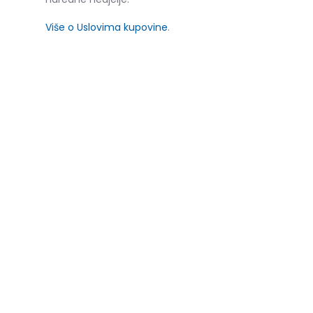
Više o Uslovima kupovine
.
SLIČNI PROIZVODI