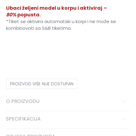
Ubaci željeni model u korpu i aktiviraj
–
80%
popusta.
*Tiket se aktivira automatski u korpi i ne može se
kombinovati sa S&B tiketima.
36
36
37
37
38
38
39
39
40
40
41
41
PROIZVOD VIŠE NIJE DOSTUPAN
O PROIZVODU
SPECIFIKACIJA