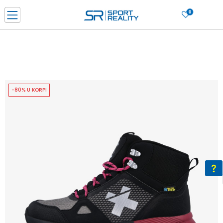
0
PORUČI ONLINE I UŠTEDI
PLAĆANJE NA RATE do 6 mjesečnih rata bez kamate
SAZNAJTE VIŠE
BESPLATNA ISPORUKA u BIH za sve kupovine u vrijednosti preko 99 KM
SAZNAJTE VIŠE
-80% U KORPI
CLICK & COLLECT Platite karticom online i preuzmite u prodavnici po vašem
izboru
SAZNAJTE VIŠE