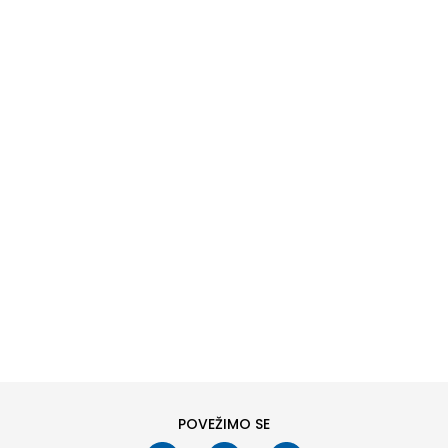
DODAJ U KORPU
42
43
46
POVEŽIMO SE