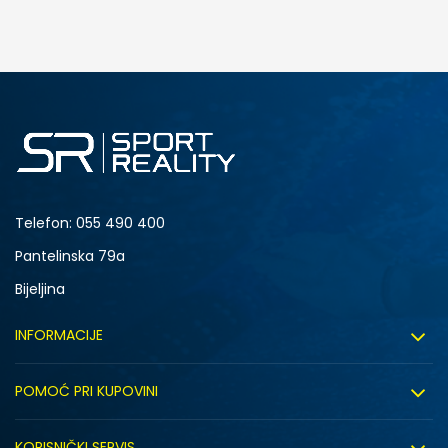
DODAJ U KORPU
38
39
Telefon:
055 490 400
Pantelinska 79a
Bijeljina
INFORMACIJE
O nama
POMOĆ PRI KUPOVINI
Sport&Bonus program
Uslovi korištenja
Sport&Bonus pravila
KORISNIČKI SERVIS