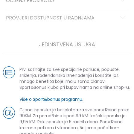
OCJENA PROIZVODA
PROVJERI DOSTUPNOST U RADNJAMA
JEDINSTVENA USLUGA
Prvi saznajte za sve specijalne ponude, popuste,
sniženja, rođendanska iznenađenja i koristite još
mnogo benefita koje imaju samo članovi
Sport&Bonus kluba pri kupovinama na online shop-u.
Više o Sport&bonus programu
.
Cijena isporuke je besplatna za sve porudžbine preko
99KM. Za porudžbine ispod 99 KM trošak isporuke je
9,95 KM. Rok isporuke je 5 radnih dana. Porudžbine
kreirane petkom i vikendom, šaljemo početkom
naredne nedjelje.