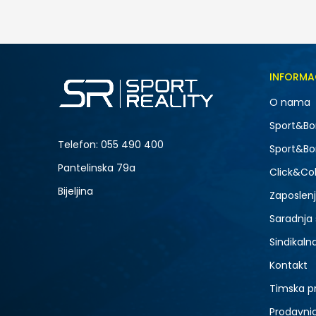
INFORMA
O nama
Sport&Bo
Telefon:
055 490 400
Sport&Bo
Pantelinska 79a
Click&Col
Bijeljina
Zaposlen
Saradnja
Sindikaln
Kontakt
Timska p
Prodavni