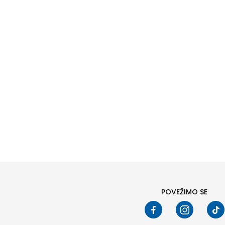
S
(1)
XS
(1)
Cijena
0 - 100 KM (1)
Naziv ili šifra proizvoda
PRETRAŽI
POVEŽIMO SE