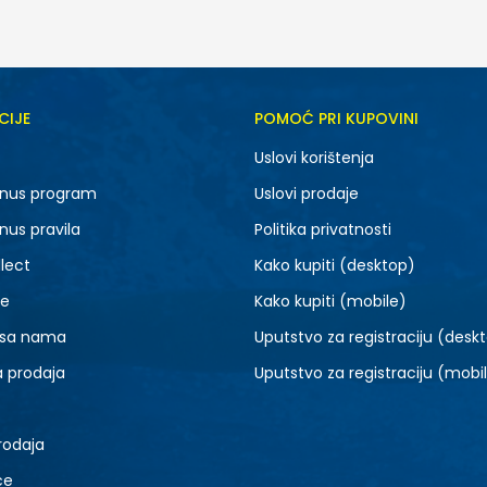
CIJE
POMOĆ PRI KUPOVINI
Uslovi korištenja
nus program
Uslovi prodaje
nus pravila
Politika privatnosti
lect
Kako kupiti (desktop)
je
Kako kupiti (mobile)
 sa nama
Uputstvo za registraciju (desk
a prodaja
Uputstvo za registraciju (mobi
rodaja
ce