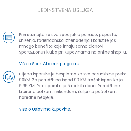
JEDINSTVENA USLUGA
Prvi saznajte za sve specijalne ponude, popuste,
sniženja, rođendanska iznenađenja i koristite još
mnogo benefita koje imaju samo članovi
Sport&Bonus kluba pri kupovinama na online shop-u.
Više o Sport&bonus programu
.
Cijena isporuke je besplatna za sve porudžbine preko
99KM. Za porudžbine ispod 99 KM trošak isporuke je
9,95 KM. Rok isporuke je 5 radnih dana. Porudžbine
kreirane petkom i vikendom, šaljemo početkom
naredne nedjelje.
Više o Uslovima kupovine
.
SLIČNI PROIZVODI