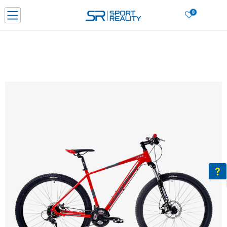
0
PORUČI ONLINE I UŠTEDI
PLAĆANJE NA RATE do 6 mjesečnih rata bez kamate
SAZNAJTE VIŠE
BESPLATNA ISPORUKA u BIH za sve kupovine u vrijednosti preko 99 KM
SAZNAJTE VIŠE
CLICK & COLLECT Platite karticom online i preuzmite u prodavnici po vašem
izboru
SAZNAJTE VIŠE